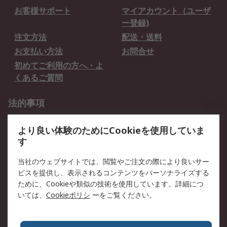
お客様サポート
マイアカウント（ユーザ
ー登録)
注文方法
配送・送料
お支払い方法
お問合せ
初めてご利用の方へ・よ
くあるご質問
法的事項
プライバシーポリシー
ご利用規約
より良い体験のためにCookieを使用していま
クッキーポリシー
す
RSについて
当社のウェブサイトでは、閲覧やご注文の際により良いサー
ビスを提供し、表示されるコンテンツをパーソナライズする
会社概要
採用情報
ために、Cookieや類似の技術を使用しています。詳細につ
プレスリリース＆お知ら
コーポレートサイト
いては、
Cookieポリシ
ーをご覧ください。
せ
全世界のRS
RSの歴史