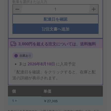
to
数量を選択または入力
Basket
配達日を確認
注文書へ追加
3,000円を超える注文については、送料無料
在庫あり
3
は
2026年8月10日
に入荷予定
「配達日を確認」をクリックすると、在庫と配
送の詳細が表示されます。
個
単価
1 +
￥27,305