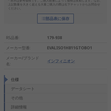
* 表示は参考価格です。ご購入数量によって価格は変動します。なお、
上記数量を大きく超える大量ご購入の際は右下チャットからお問合せ
ください。
部品表に保存
RS品番
:
179-938
メーカー型番
:
EVALISO1H811GTOBO1
メーカー/ブランド
インフィニオン
名
:
仕様
データシート
その他
詳細情報