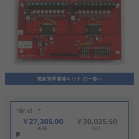
電源管理開発キット の一覧へ
1個小計：*
￥27,305.00
￥30,035.50
(税抜)
(税込)
Add
個