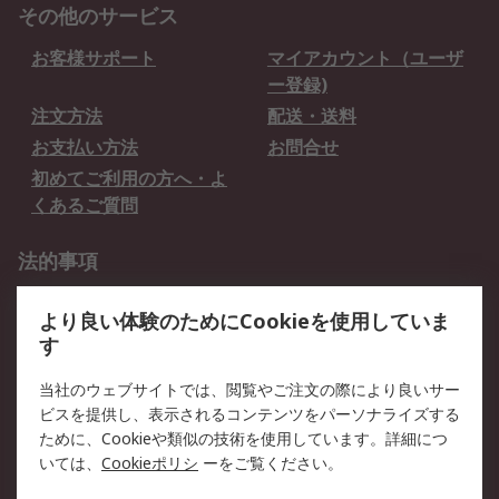
その他のサービス
お客様サポート
マイアカウント（ユーザ
ー登録)
注文方法
配送・送料
お支払い方法
お問合せ
初めてご利用の方へ・よ
くあるご質問
法的事項
プライバシーポリシー
ご利用規約
より良い体験のためにCookieを使用していま
クッキーポリシー
す
RSについて
当社のウェブサイトでは、閲覧やご注文の際により良いサー
ビスを提供し、表示されるコンテンツをパーソナライズする
会社概要
採用情報
ために、Cookieや類似の技術を使用しています。詳細につ
プレスリリース＆お知ら
コーポレートサイト
いては、
Cookieポリシ
ーをご覧ください。
せ