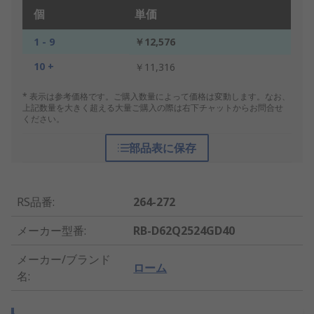
個
単価
1 - 9
￥12,576
10 +
￥11,316
* 表示は参考価格です。ご購入数量によって価格は変動します。なお、
上記数量を大きく超える大量ご購入の際は右下チャットからお問合せ
ください。
部品表に保存
RS品番
:
264-272
メーカー型番
:
RB-D62Q2524GD40
メーカー/ブランド
ローム
名
: