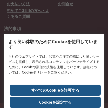
お支払い方法
お問合せ
初めてご利用の方へ・よ
くあるご質問
法的事項
プライバシーポリシー
ご利用規約
より良い体験のためにCookieを使用していま
クッキーポリシー
す
RSについて
当社のウェブサイトでは、閲覧やご注文の際により良いサー
ビスを提供し、表示されるコンテンツをパーソナライズする
会社概要
採用情報
ために、Cookieや類似の技術を使用しています。詳細につ
プレスリリース＆お知ら
コーポレートサイト
いては、
Cookieポリシ
ーをご覧ください。
せ
全世界のRS
RSの歴史
すべてのCookieを許可する
ESGへの取り組み（英語）
認証について
Cookieを設定する
〒240-0005 神奈川県横浜市保土ヶ谷区神戸町134番地 横浜ビジネスパーク ウ