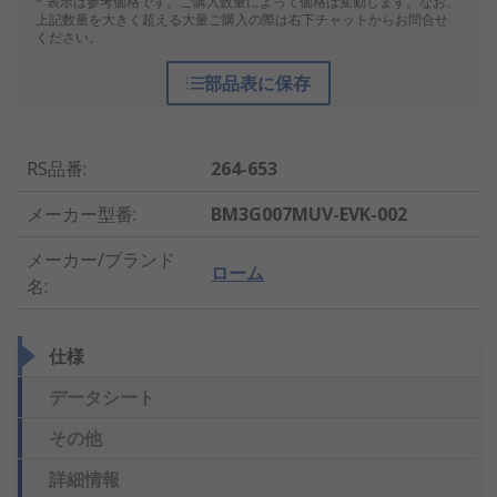
* 表示は参考価格です。ご購入数量によって価格は変動します。なお、
上記数量を大きく超える大量ご購入の際は右下チャットからお問合せ
ください。
部品表に保存
RS品番
:
264-653
メーカー型番
:
BM3G007MUV-EVK-002
メーカー/ブランド
ローム
名
:
仕様
データシート
その他
詳細情報