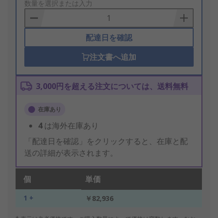
to
数量を選択または入力
Basket
配達日を確認
注文書へ追加
3,000円を超える注文については、送料無料
在庫あり
4
は海外在庫あり
「配達日を確認」をクリックすると、在庫と配
送の詳細が表示されます。
個
単価
1 +
￥82,936