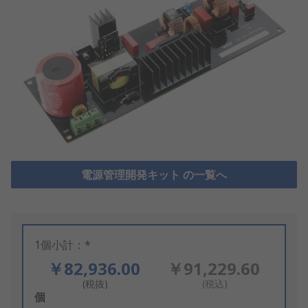
電源管理開発キット の一覧へ
1個小計：*
￥82,936.00
￥91,229.60
(税抜)
(税込)
Add
個