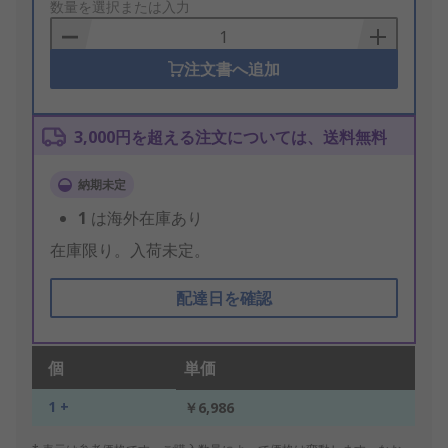
to
数量を選択または入力
Basket
注文書へ追加
3,000円を超える注文については、送料無料
納期未定
1
は海外在庫あり
在庫限り。入荷未定。
配達日を確認
個
単価
1 +
￥6,986