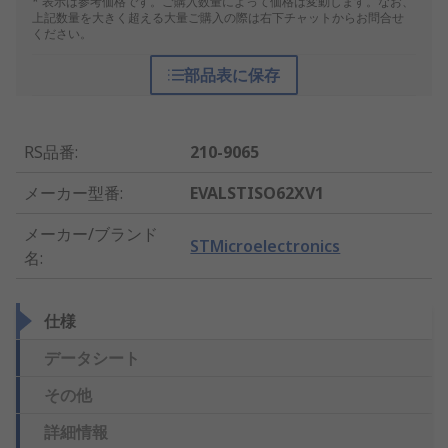
* 表示は参考価格です。ご購入数量によって価格は変動します。なお、
上記数量を大きく超える大量ご購入の際は右下チャットからお問合せ
ください。
部品表に保存
RS品番
:
210-9065
メーカー型番
:
EVALSTISO62XV1
メーカー/ブランド
STMicroelectronics
名
:
仕様
データシート
その他
詳細情報