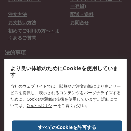
ー登録)
注文方法
配送・送料
お支払い方法
お問合せ
初めてご利用の方へ・よ
くあるご質問
法的事項
プライバシーポリシー
ご利用規約
より良い体験のためにCookieを使用していま
クッキーポリシー
す
RSについて
当社のウェブサイトでは、閲覧やご注文の際により良いサー
ビスを提供し、表示されるコンテンツをパーソナライズする
会社概要
採用情報
ために、Cookieや類似の技術を使用しています。詳細につ
プレスリリース＆お知ら
コーポレートサイト
いては、
Cookieポリシ
ーをご覧ください。
せ
全世界のRS
RSの歴史
すべてのCookieを許可する
ESGへの取り組み（英語）
認証について