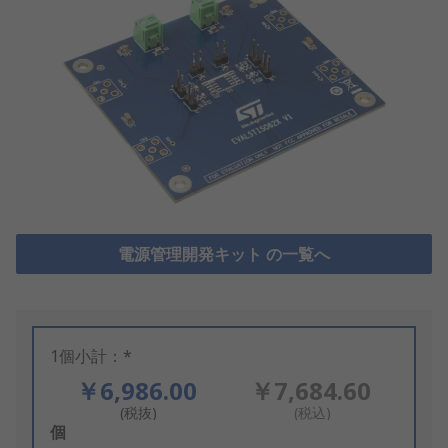
電源管理開発キット の一覧へ
1個小計：*
￥6,986.00
￥7,684.60
(税抜)
(税込)
Add
個