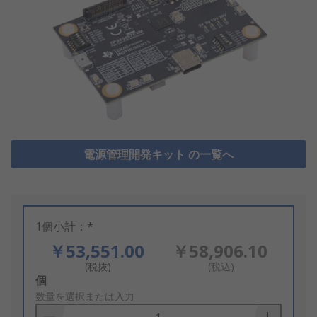
電源管理開発キット の一覧へ
1個小計：*
￥53,551.00
￥58,906.10
(税抜)
(税込)
Add
個
to
数量を選択または入力
Basket