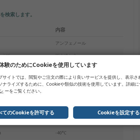
を検索します。
内容
アンフェノール
タイプ
圧力逃し弁
体験のためにCookieを使用しています
力
0.07バール
ブサイトでは、閲覧やご注文の際により良いサービスを提供し、表示さ
x
120°C
ソナライズするために、Cookieや類似の技術を使用しています。詳細
リシ
ーをご覧ください。
ポリプロピレン
力
0.05バール
べてのCookieを許可する
Cookieを設定する
エア
n
-40°C