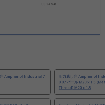
UL 94 V-0
Amphenol Industrial 7
圧力逃し弁 Amphenol Indus
0.07 バール M20 x 1.5 (Met
Thread) M20 x 1.5