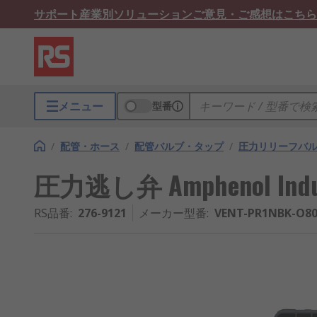
サポート
産業別ソリューション
ご意見・ご感想はこちら
メニュー
型番
/
配管・ホース
/
配管バルブ・タップ
/
圧力リリーフバ
圧力逃し弁 Amphenol Indu
RS品番
:
276-9121
メーカー型番
:
VENT-PR1NBK-O80