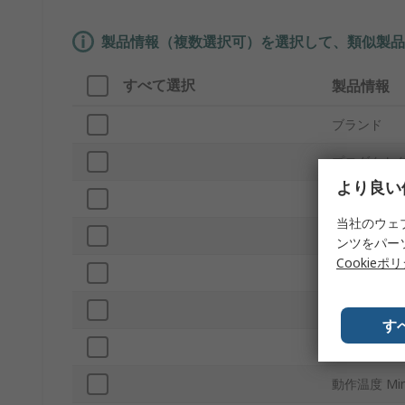
製品情報（複数選択可）を選択して、類似製品
すべて選択
製品情報
ブランド
プロダクト
より良い
最高設定圧
当社のウェ
動作温度 Ma
ンツをパー
Cookieポ
材質
最低設定圧
す
用途
動作温度 Mi