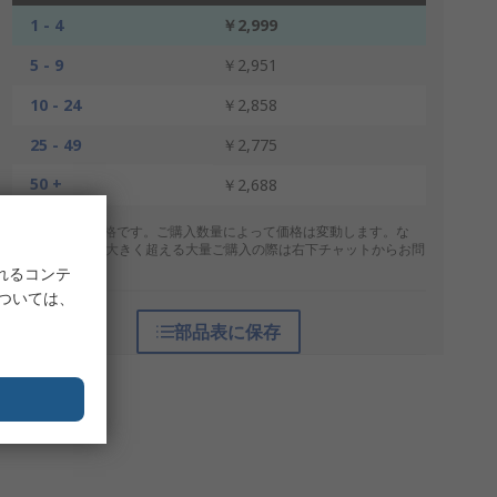
1 - 4
￥2,999
5 - 9
￥2,951
10 - 24
￥2,858
25 - 49
￥2,775
50 +
￥2,688
* 表示は参考価格です。ご購入数量によって価格は変動します。な
お、上記数量を大きく超える大量ご購入の際は右下チャットからお問
合せください。
れるコンテ
については、
部品表に保存