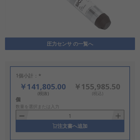
圧力センサ の一覧へ
1個小計：*
￥141,805.00
￥155,985.50
(税抜)
(税込)
Add
個
to
数量を選択または入力
Basket
注文書へ追加