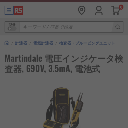
0
型番
/
計測器
/
電気計測器
/
検査器・プルービングユニット
Martindale 電圧インジケータ検
査器, 690V, 3.5mA, 電池式