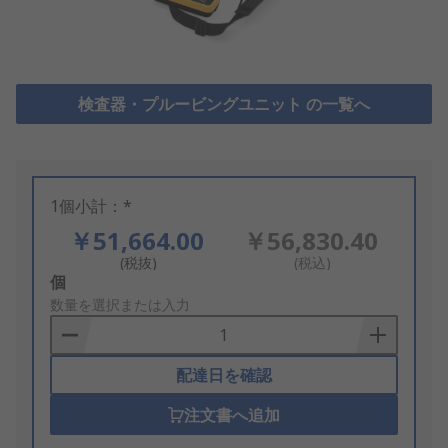
検査器・プルービングユニット の一覧へ
1個小計：*
￥51,664.00
￥56,830.40
(税抜)
(税込)
Add
個
to
数量を選択または入力
Basket
配達日を確認
注文書へ追加