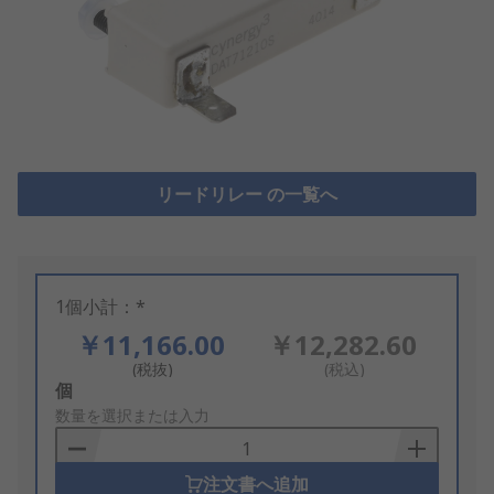
リードリレー の一覧へ
1個小計：*
￥11,166.00
￥12,282.60
(税抜)
(税込)
Add
個
to
数量を選択または入力
Basket
注文書へ追加