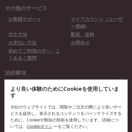
その他のサービス
お客様サポート
マイアカウント（ユーザ
ー登録)
注文方法
配送・送料
お支払い方法
お問合せ
初めてご利用の方へ・よ
くあるご質問
法的事項
プライバシーポリシー
ご利用規約
より良い体験のためにCookieを使用していま
クッキーポリシー
す
RSについて
当社のウェブサイトでは、閲覧やご注文の際により良いサー
ビスを提供し、表示されるコンテンツをパーソナライズする
会社概要
採用情報
ために、Cookieや類似の技術を使用しています。詳細につ
プレスリリース＆お知ら
コーポレートサイト
いては、
Cookieポリシ
ーをご覧ください。