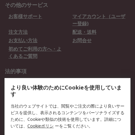
その他のサービス
お客様サポート
マイアカウント（ユーザ
ー登録)
注文方法
配送・送料
お支払い方法
お問合せ
初めてご利用の方へ・よ
くあるご質問
法的事項
プライバシーポリシー
ご利用規約
より良い体験のためにCookieを使用していま
クッキーポリシー
す
RSについて
当社のウェブサイトでは、閲覧やご注文の際により良いサー
ビスを提供し、表示されるコンテンツをパーソナライズする
会社概要
採用情報
ために、Cookieや類似の技術を使用しています。詳細につ
プレスリリース＆お知ら
コーポレートサイト
いては、
Cookieポリシ
ーをご覧ください。
せ