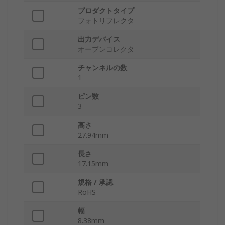
プロダクトタイプ
フォトリフレクタ
出力デバイス
オープンコレクタ
チャンネルの数
1
ピン数
3
高さ
27.94mm
長さ
17.15mm
規格 / 承認
RoHS
幅
8.38mm