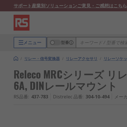
サポート
産業別ソリューション
ご意見・ご感想はこちら
メニュー
型番
/
リレー・信号変換器
/
リレーアクセサリ
/
リレーソケ
Releco MRCシリーズ リ
6A, DINレールマウント
RS品番
:
437-783
Distrelec 品番
:
304-10-494
メー