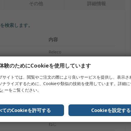
その他
詳細情報
を検索します。
内容
Releco
イプ
リレーソケット
体験のためにCookieを使用しています
250V ac
ブサイトでは、閲覧やご注文の際により良いサービスを提供し、表示さ
ソナライズするために、Cookieや類似の技術を使用しています。詳細
4極QRCシリーズ
リシ
ーをご覧ください。
6A
べてのCookieを許可する
Cookieを設定する
MRC
ねじ