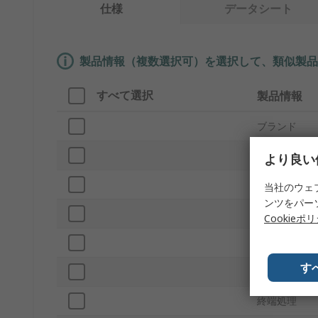
仕様
データシート
製品情報（複数選択可）を選択して、類似製品
すべて選択
製品情報
ブランド
プロダクトタ
より良い
電圧
当社のウェ
ンツをパー
併用可能製品
Cookieポ
電流
す
シリーズ
終端処理