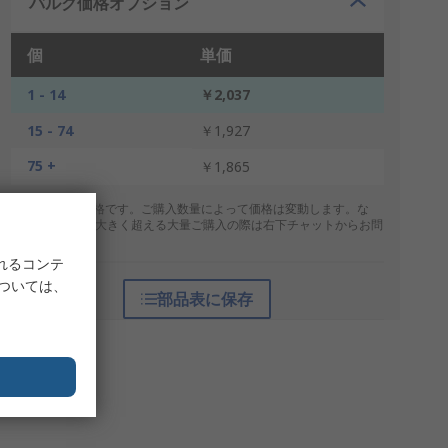
バルク価格オプション
個
単価
1 - 14
￥2,037
15 - 74
￥1,927
75 +
￥1,865
* 表示は参考価格です。ご購入数量によって価格は変動します。な
お、上記数量を大きく超える大量ご購入の際は右下チャットからお問
合せください。
れるコンテ
については、
部品表に保存