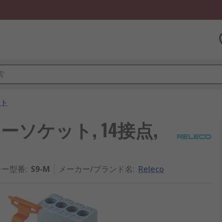
ット
レーソケット, 14接点,
カー型番
:
S9-M
メーカー/ブランド名
:
Releco