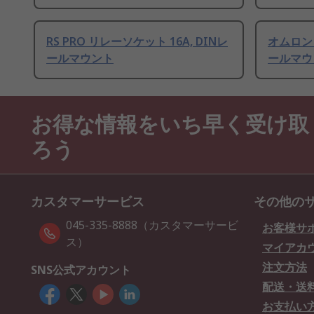
RS PRO リレーソケット 16A, DINレ
オムロン 
ールマウント
ールマウ
お得な情報をいち早く受け取
ろう
カスタマーサービス
その他の
045-335-8888（カスタマーサービ
お客様サ
ス）
マイアカ
注文方法
SNS公式アカウント
配送・送
お支払い