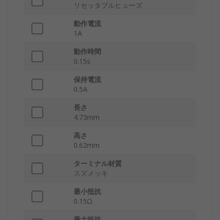
リセッタブルヒューズ
動作電流
1A
動作時間
0.15s
保持電流
0.5A
長さ
4.73mm
高さ
0.62mm
ターミナル材質
スズメッキ
最小抵抗
0.15Ω
最大抵抗