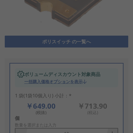
ポリスイッチ の一覧へ
ボリュームディスカウント対象商品
一括購入価格オプションを表示
1 袋(1袋10個入り) 小計：*
￥649.00
￥713.90
(税抜)
(税込)
Add
個
to
数量を選択または入力
Basket