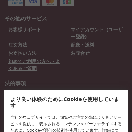
その他のサービス
お客様サポート
マイアカウント（ユーザ
ー登録)
注文方法
配送・送料
お支払い方法
お問合せ
初めてご利用の方へ・よ
くあるご質問
法的事項
プライバシーポリシー
ご利用規約
より良い体験のためにCookieを使用していま
クッキーポリシー
す
RSについて
当社のウェブサイトでは、閲覧やご注文の際により良いサー
ビスを提供し、表示されるコンテンツをパーソナライズする
会社概要
採用情報
ために、Cookieや類似の技術を使用しています。詳細につ