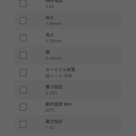
保持電流
0.5A
長さ
7.98mm
高さ
3.18mm
幅
5.44mm
ターミナル材質
錫メッキ-真鍮
最小抵抗
0.35Ω
動作温度 Min
85°C
最大抵抗
1.4Ω