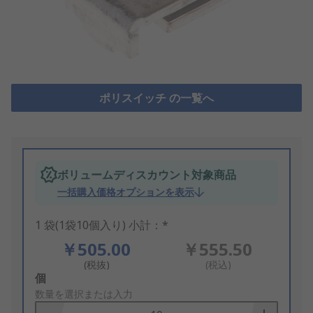
ポリスイッチ の一覧へ
ボリュームディスカウント対象商品
一括購入価格オプションを表示
1 袋(1袋10個入り) 小計：*
￥505.00
￥555.50
(税抜)
(税込)
Add
個
to
数量を選択または入力
Basket