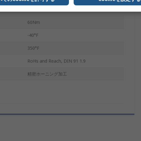
クランプ
60Nm
-40°F
350°F
RoHs and Reach, DIN 91 1.9
精密ホーニング加工