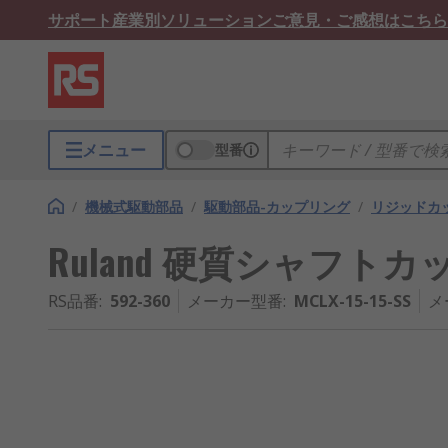
サポート
産業別ソリューション
ご意見・ご感想はこちら
メニュー
型番
/
機械式駆動部品
/
駆動部品-カップリング
/
リジッドカ
Ruland 硬質シャフトカッ
RS品番
:
592-360
メーカー型番
:
MCLX-15-15-SS
メ