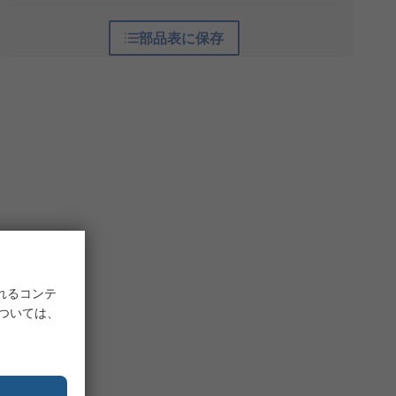
部品表に保存
れるコンテ
については、