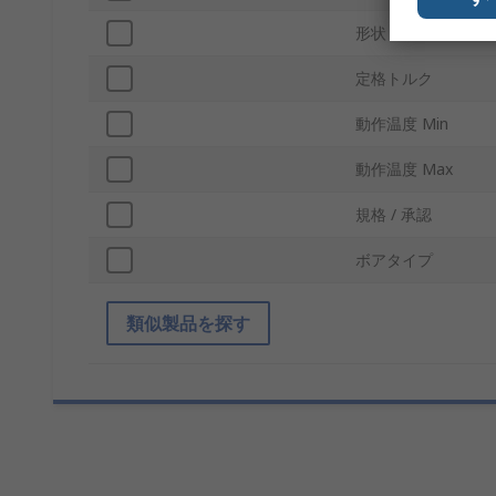
形状
定格トルク
動作温度 Min
動作温度 Max
規格 / 承認
ボアタイプ
類似製品を探す