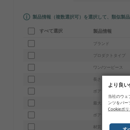
製品情報（複数選択可）を選択して、類似製品
すべて選択
製品情報
ブランド
プロダクトタイプ
ワン/ツーピース
長さ
より良い
ボアサイズA
当社のウェ
ンツをパー
最大スピード
Cookieポ
ボアサイズB
材質
す