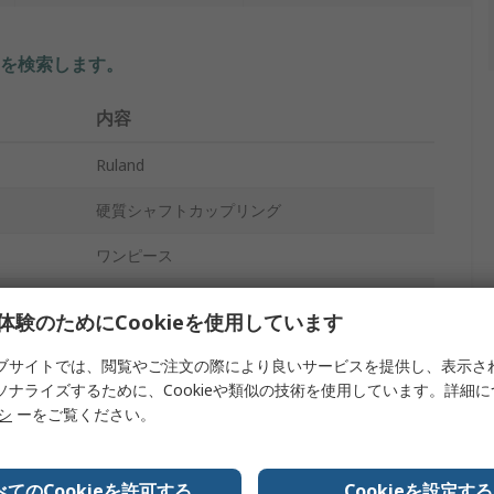
を検索します。
内容
Ruland
硬質シャフトカップリング
ワンピース
50mm
体験のためにCookieを使用しています
15mm
ブサイトでは、閲覧やご注文の際により良いサービスを提供し、表示さ
ソナライズするために、Cookieや類似の技術を使用しています。詳細
4000rpm
リシ
ーをご覧ください。
15mm
303ステンレス鋼
べてのCookieを許可する
Cookieを設定する