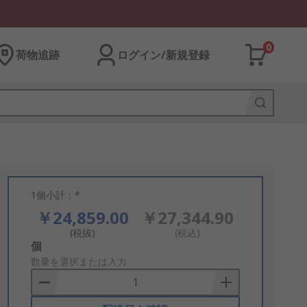
0
荷物追跡
ログイン/新規登録
1個小計：*
￥24,859.00
￥27,344.90
(税抜)
(税込)
Add
個
to
数量を選択または入力
Basket