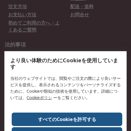
注文方法
配送・送料
お支払い方法
お問合せ
初めてご利用の方へ・よ
くあるご質問
法的事項
プライバシーポリシー
ご利用規約
より良い体験のためにCookieを使用していま
クッキーポリシー
す
RSについて
当社のウェブサイトでは、閲覧やご注文の際により良いサー
ビスを提供し、表示されるコンテンツをパーソナライズする
会社概要
採用情報
ために、Cookieや類似の技術を使用しています。詳細につ
プレスリリース＆お知ら
コーポレートサイト
いては、
Cookieポリシ
ーをご覧ください。
せ
全世界のRS
RSの歴史
すべてのCookieを許可する
ESGへの取り組み（英語）
認証について