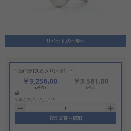
リベット の一覧へ
1 袋(1袋100個入り) 小計：*
￥3,256.00
￥3,581.60
(税抜)
(税込)
Add
袋
to
数量を選択または入力
Basket
注文書へ追加