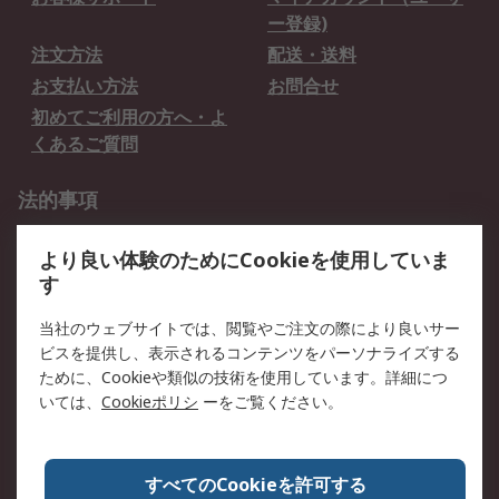
ー登録)
注文方法
配送・送料
お支払い方法
お問合せ
初めてご利用の方へ・よ
くあるご質問
法的事項
プライバシーポリシー
ご利用規約
より良い体験のためにCookieを使用していま
クッキーポリシー
す
RSについて
当社のウェブサイトでは、閲覧やご注文の際により良いサー
ビスを提供し、表示されるコンテンツをパーソナライズする
会社概要
採用情報
ために、Cookieや類似の技術を使用しています。詳細につ
プレスリリース＆お知ら
コーポレートサイト
いては、
Cookieポリシ
ーをご覧ください。
せ
全世界のRS
RSの歴史
すべてのCookieを許可する
ESGへの取り組み（英語）
認証について