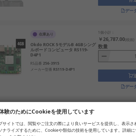
GPUの有無など。
デー
croSDスロットなどの構成。
たサイズ検討。
1個小計：
在庫あり
￥26,787.00
(税抜)
Okdo ROCK 5モデルB 4GBシング
数量
ルボードコンピュータ RS119-
由度を高めています。
D4P1
RS品番
256-3915
統合制御端末に使用。
メーカー型番
RS119-D4P1
携して異常検出を実行。
デー
ータ監視ユニット。
設計の実習に活用。
自動化システム構築に。
1個小計：
在庫限り
体験のためにCookieを使用しています
￥14,846.00
(税抜)
Okdo ROCK 4 モデル SE 4GB シン
数量
ブサイトでは、閲覧やご注文の際により良いサービスを提供し、表示さ
グルボードコンピュータ RS114SE-
ソナライズするために、Cookieや類似の技術を使用しています。詳細
D4W2P1