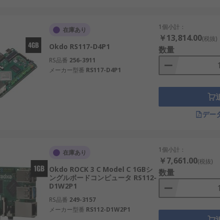
て複雑な演算が可能。 例：AIカメラ制御、リアルタイム映像処理
Sに対応。 例：業務用タブレット、カスタム制御端末。
1個小計：
在庫あり
￥13,814.00
どの豊富な接続端子を装備。 例：センサ拡張、タッチパネル統合、カ
(税抜)
Okdo RS117-D4P1
数量
な構成が可能。 例：教育現場での実習用デバイス、個人の試作
RS品番
256-3911
動化ラインの制御に対応。 例：風力発電のデータ監視、国内の
メーカー型番
RS117-D4P1
デー
1個小計：
在庫あり
￥7,661.00
(税抜)
Okdo ROCK 3 C Model C 1GBシ
数量
Cを選ぶためには、以下の観点が重要です。
ングルボードコンピュータ RS112-
D1W2P1
8GB、16GBなどから選定。
RS品番
249-3157
メーカー型番
RS112-D1W2P1
mなどのサポート状況を確認。