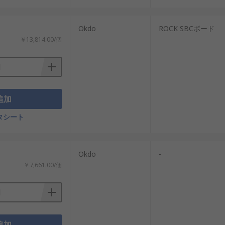
。
Okdo
ROCK SBCボード
メラ接続。
￥13,814.00/個
開発。
物流ロボット基板。
追加
タシート
Okdo
-
￥7,661.00/個
追加