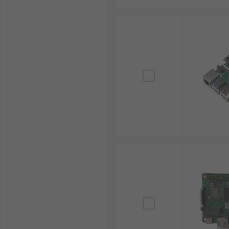
高性能処理能力
：マルチコアCPUやGPUによっ
OSの自由度
：AndroidやLinuxなどの複数O
拡張性が高い
：USB、GPIO、CSI、DSIな
コストパフォーマンスが良い
：高機能ながら安価
国内産業にも適応
：再生可能エネルギー制御や自
短所としては以下が挙げられます：
消費電力が高く、電源設計が必要な場合がある
小型筐体内への放熱設計が難しいケースがある
ROCK SBCの選び方
用途や設置環境、開発要件に応じた適切なROCK SB
RAM容量
：使用目的に応じて1GB、2GB、4GB、
対応OS
：Android、Linux、Debian、ARr