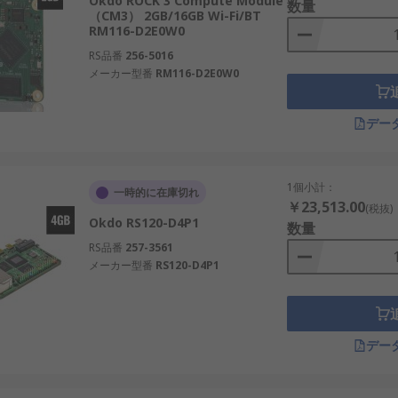
Okdo ROCK 3 Compute Module
数量
（CM3） 2GB/16GB Wi-Fi/BT
RM116-D2E0W0
RS品番
256-5016
メーカー型番
RM116-D2E0W0
デー
1個小計：
一時的に在庫切れ
￥23,513.00
(税抜)
Okdo RS120-D4P1
数量
RS品番
257-3561
メーカー型番
RS120-D4P1
デー