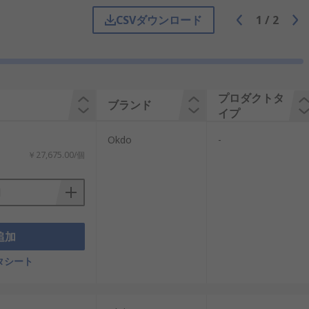
CSVダウンロード
1
/
2
HDMIなどの入出力機能を1枚の基板上に統合し
システム構築もスムーズに行えます。特に
おり、AI処理や画像認識、データロギング
プロダクトタ
ブランド
います。
イプ
Okdo
-
システム構築が可能です。マルチコアプロセッ
￥27,675.00/個
力の中で低消費電力で動作します。一方
追加
動画処理なども得意としています。
タシート
が、映像監視システムやAI画像解析などの
た点で、ROCK SBCはマイコンとは異な