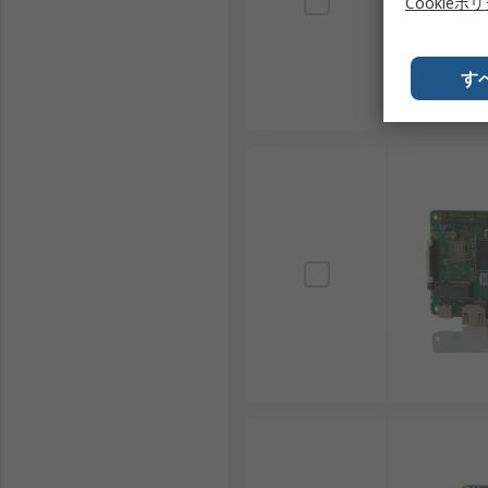
Cookieポ
ROCK SBCを取り扱うメーカーは、信頼性や性能面で
OKdo：ROCKシリーズのグローバル展開を支え
す
Radxa：ROCK SBCの設計・開発を手がけるメー
Seeed Studio：モジュール拡張に強く、試作
Waveshare：ディスプレイ拡張やアクセサリ製
株式会社共立電子産業：国内市場向けにボードや
秋月電子通商：評価ボードやパーツの安定供給で
ROCK SBCは、高性能かつ汎用性の高いコンピュー
なモデルと構成を選定することで、目的に合った開発・
ROCK SBC・ROCKシングルボー
RSは、日本全国で使用されるROCK SBCの世界的
コンピュータを提供しており、産業用途から革新的なプロ
います。おすすめ品や交換部品も低価格でご用意してい