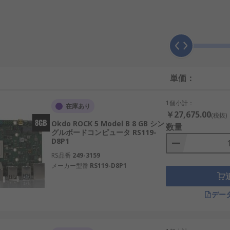
搭載し、CPU、GPU、メモリ、ストレージインターフェース、USB、
、外部機器との接続が1枚の基板で完結します。
なポートやインターフェースが標準装備されているため、複雑な
出力や高速インターフェース、豊富なRAMオプションなどを備えて
単価：
装置やロボティクス制御基板などにも活用されることが増えて
1個小計：
に対応しており、既存のアプリケーション資産を活かしながら柔軟な
在庫あり
￥27,675.00
(税抜)
メディア処理におけるリアルタイム性を確保できます。
Okdo ROCK 5 Model B 8 GB シン
数量
グルボードコンピュータ RS119-
D8P1
RS品番
249-3159
御処理を行うために設計されており、限られたメモリと処理能
メーカー型番
RS119-D8P1
、アプリケーションレベルの処理やGUI表示、ネットワーク通信、
デー
するなどの単純な処理ではマイクロコントローラが適しています
OSによる柔軟なアプリ開発環境、ネットワーク機能の豊富さといっ