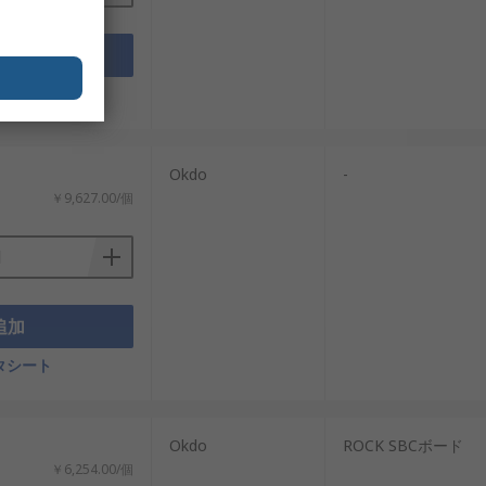
追加
タシート
Okdo
-
￥9,627.00/個
システムまで幅広く支持されています。適切
追加
タシート
信頼性基準を満たすROCKシングルボード
ボードコンピュータを卸売価格で取り扱って
Okdo
ROCK SBCボード
￥6,254.00/個