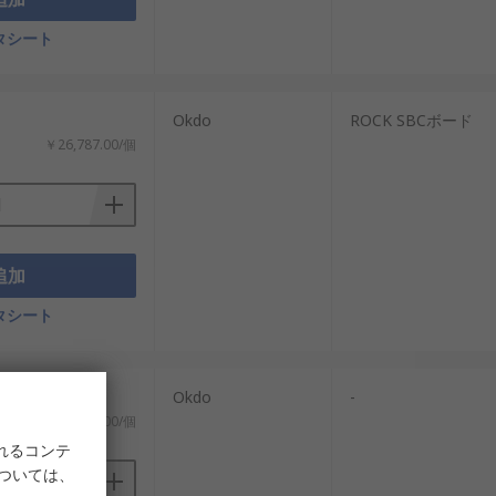
タシート
Okdo
ROCK SBCボード
￥26,787.00/個
追加
タシート
Okdo
-
￥14,846.00/個
れるコンテ
については、