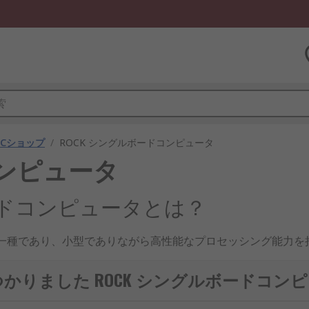
SBCショップ
/
ROCK シングルボードコンピュータ
コンピュータ
ルボードコンピュータとは？
の一種であり、小型でありながら高性能なプロセッシング能力を持つコ
て柔軟な組込み開発環境を提供します。教育、産業、IoT、A
つかりました ROCK シングルボードコン