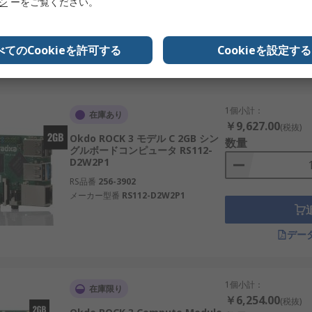
リシ
ーをご覧ください。
実績のある企業が中心です。
RS品番
220-9536
メーカー型番
RS114SE-D4W2P1
るブランド。
べてのCookieを許可する
Cookieを設定する
カー。
デー
開発や教育用途に適応。
品を多数展開。
1個小計：
在庫あり
拡張パーツを提供。
￥9,627.00
(税抜)
Okdo ROCK 3 モデル C 2GB シン
数量
知られる電子パーツ専門店。
グルボードコンピュータ RS112-
D2W2P1
ティング環境を小型ボードで実現し、教育現場から最先端の産業
RS品番
256-3902
運用が可能になります。
メーカー型番
RS112-D2W2P1
ドコンピュータ用RSコンポーネントのご紹介
デー
なサプライヤーとして認知されています。当社は、日本の高い性能・
ジェクトまで対応する幅広いROCK SBC・ROCKシングル
1個小計：
在庫限り
ます。配送については、
配送ページ
をご確認ください。
￥6,254.00
(税抜)