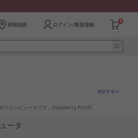
0
荷物追跡
ログイン/新規登録
表示する
ンピュータです。Raspberry Piの代
Iなど多岐にわたる分野で活用されていま
ピュータ