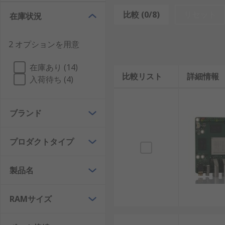
比較 (0/8)
リセット
在庫状況
ROCK SBCは、SoC（System on Chip）を
ています。これにより、OSの起動やネットワーク通信
2 オプションを用意
ROCKシングルボードコンピュータには、開発に必要
在庫あり (14)
ROCK 5 SBCのような上位モデルでは、8Kビデオ
比較リスト
詳細情報
入荷待ち (4)
用途にも対応可能です。これにより、国内の半導体検査
また、AndroidやLinux、DebianなどのOS
ブランド
サ搭載機種では並列処理にも対応しており、産業制御や
ROCK SBCとマイクロコントローラの違い
プロダクトタイプ
マイクロコントローラ（MCU）は、主にシンプルな制
製品名
で、ROCK SBCは高性能プロセッサとOSを搭載し
たとえば、センサーからの信号を収集してLEDを制御
RAMサイズ
用途ではROCK SBCが不可欠です。処理能力の高さ、
る位置付けのデバイスといえます。