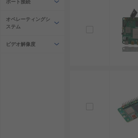
ポート接続
ROCK SBCの種類
オペレーティングシ
ステム
ROCK SBCは、さまざまな用途やニーズに対応する
ROCK 5 SBC
：ハイエンドモデルで、8K出力や高性
ビデオ解像度
ROCK 4 SBC
：バランスの取れた中間モデルで、
ROCK 3 SBC
：コストを抑えつつ基本機能を搭載
ROCK Zero SBC
：超小型・低消費電力で、携帯機器
ROCK CM3モジュール
：カスタム基板組込みに適
ROCK Pi S
：コンパクトながらLANやUSBを搭載
ROCK Pi E
：ネットワーク重視の設計で、ルータ
ROCK SBCの利点
ROCK SBCは柔軟性と処理能力を兼ね備えており、