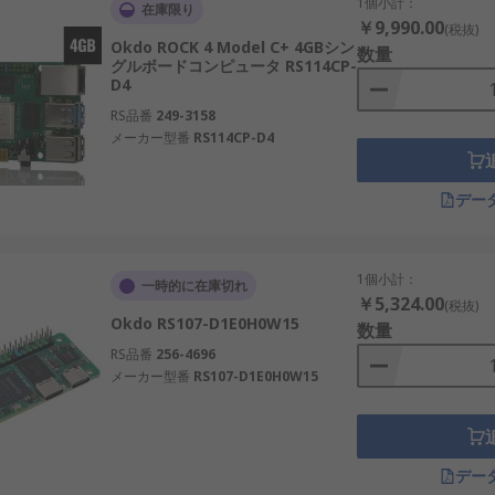
1個小計：
在庫限り
￥9,990.00
(税抜)
Okdo ROCK 4 Model C+ 4GBシン
数量
グルボードコンピュータ RS114CP-
D4
ために複数のモデルが展開されています。
RS品番
249-3158
メーカー型番
RS114CP-D4
能AI処理に対応。
教育用途や試作開発に適する。
デー
したエントリーモデル。
やIoTデバイス向け。
1個小計：
したコンピュートモジュール。
一時的に在庫切れ
￥5,324.00
(税抜)
した軽量モデル。
Okdo RS107-D1E0H0W15
数量
RS品番
256-4696
ーやゲートウェイ開発に最適。
メーカー型番
RS107-D1E0H0W15
幅広い用途での実用性が高い製品です。
デー