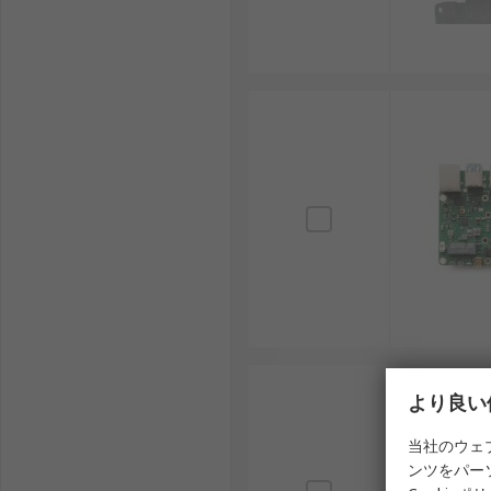
プロセッサの性能
：コア数、クロック周波数、内蔵
拡張ポート数
：USB、GPIO、HDMI、M.2、mi
外形寸法・ケース対応
：筐体や放熱設計と合わせ
ROCK SBCの用途
ROCK SBCは多様な業種やシーンで活躍し、設計の自
スマートホーム制御
：照明、空調、監視カメラの
産業機器監視
：AIカメラやセンサーユニットと連
再生可能エネルギー設備
：太陽光発電パネルのデ
教育・研究用途
：プログラミング教育やシステム
国内工場の生産ライン制御
：ネットワーク対応の
より良い
ROCK SBCメーカー
当社のウェ
ンツをパー