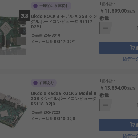
1個小計：
一時的に在庫切れ
￥11,609.00
(税抜)
Okdo ROCK 3 モデル A 2GB シン
数量
グルボードコンピュータ RS117-
D2P1
RS品番
256-3910
メーカー型番
RS117-D2P1
デー
1個小計：
在庫あり
￥13,694.00
(税抜)
OKdo x Radxa ROCK 3 Model B
数量
2GB シングルボードコンピュータ
RS118-D2J0
RS品番
265-7223
メーカー型番
RS118-D2J0
デー