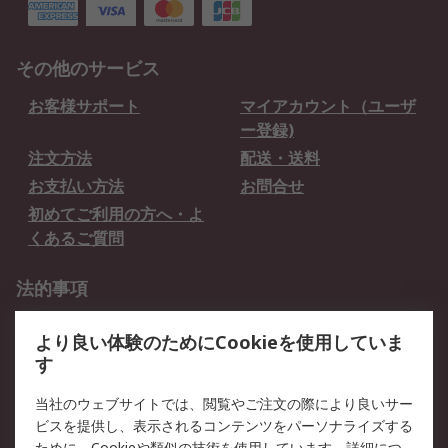
その他のサービス
お客様サポート
マイアカウント（ユーザ
ー登録)
注文方法
配送・送料
お支払い方法
お問合せ
初めてご利用の方へ・よ
くあるご質問
法的事項
プライバシーポリシー
ご利用規約
より良い体験のためにCookieを使用していま
クッキーポリシー
す
RSについて
当社のウェブサイトでは、閲覧やご注文の際により良いサー
ビスを提供し、表示されるコンテンツをパーソナライズする
会社概要
採用情報
ために、Cookieや類似の技術を使用しています。詳細につ