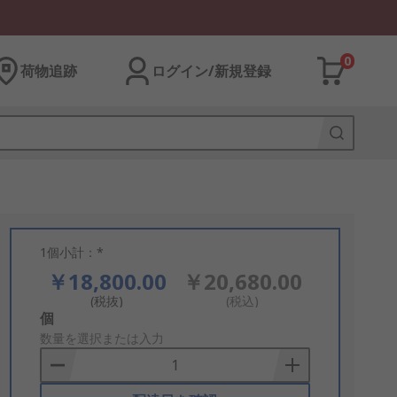
0
荷物追跡
ログイン/新規登録
1個小計：*
￥18,800.00
￥20,680.00
(税抜)
(税込)
Add
個
to
数量を選択または入力
Basket