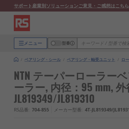
サポート
産業別ソリューション
ご意見・ご感想はこちら
メニュー
型番
/
ベアリング・シール
/
ベアリング・軸受ユニット
/
ロ
NTN テーパーローラー
ーラー, 内径：95 mm, 外径
JL819349/JL819310
RS品番
:
704-855
メーカー型番
:
4T-JL819349/JL8193