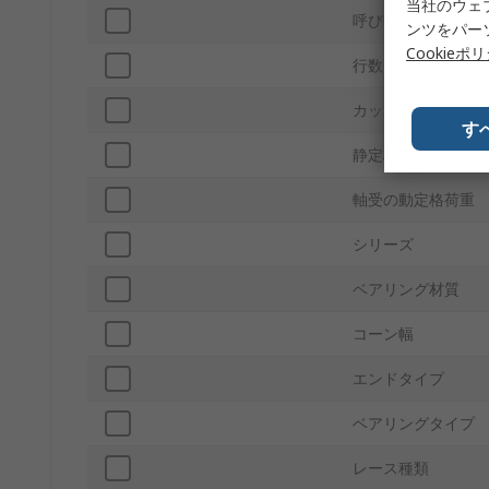
当社のウェ
呼び径
ンツをパー
Cookieポ
行数
カップ幅
す
静定格荷重
軸受の動定格荷重
シリーズ
ベアリング材質
コーン幅
エンドタイプ
ベアリングタイプ
レース種類