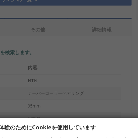
その他
詳細情報
を検索します。
内容
NTN
テーパーローラーベアリング
95mm
円筒形
体験のためにCookieを使用しています
スチール