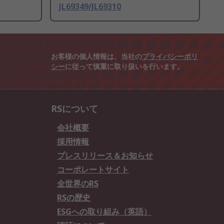
JL69349/JL69310
お客様の個人情報は、当社の
プライバシーポリ
シー
に従って慎重に取り扱いを行います。
RSについて
会社概要
採用情報
プレスリリース＆お知らせ
コーポレートサイト
全世界のRS
RSの歴史
ESGへの取り組み（英語）