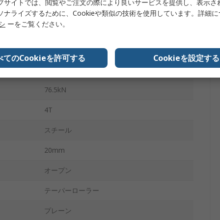
ブサイトでは、閲覧やご注文の際により良いサービスを提供し、表示さ
135mm
ソナライズするために、Cookieや類似の技術を使用しています。詳細
リシ
ーをご覧ください。
1
14mm
べてのCookieを許可する
Cookieを設定する
129kN
76.5kN
4T
スチール
20mm
オープン
テーパーローラー
プレーン