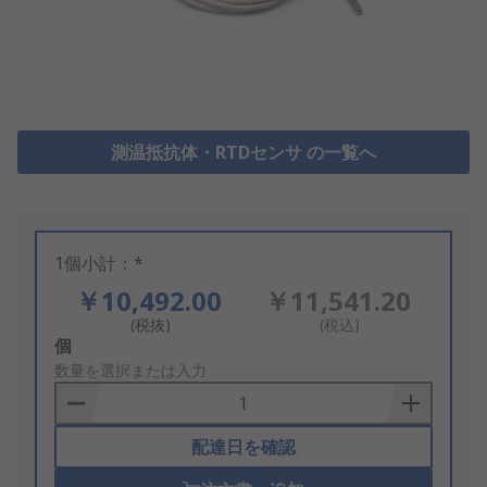
測温抵抗体・RTDセンサ の一覧へ
1個小計：*
￥10,492.00
￥11,541.20
(税抜)
(税込)
Add
個
to
数量を選択または入力
Basket
配達日を確認