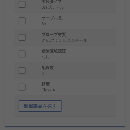
実装タイプ
3線式テール
ケーブル長
3m
プローブ材質
316Lステンレススチール
危険区域認証
なし
配線数
3
精度
Class A
類似製品を探す