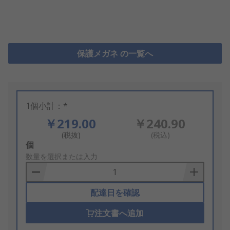
保護メガネ の一覧へ
1個小計：*
￥219.00
￥240.90
(税抜)
(税込)
Add
個
to
数量を選択または入力
Basket
配達日を確認
注文書へ追加