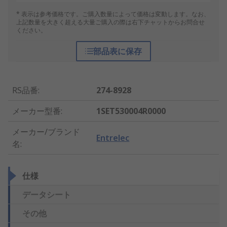
* 表示は参考価格です。ご購入数量によって価格は変動します。なお、
上記数量を大きく超える大量ご購入の際は右下チャットからお問合せ
ください。
部品表に保存
RS品番
:
274-8928
メーカー型番
:
1SET530004R0000
メーカー/ブランド
Entrelec
名
:
仕様
データシート
その他