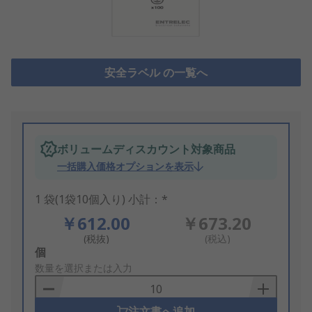
安全ラベル の一覧へ
ボリュームディスカウント対象商品
一括購入価格オプションを表示
1 袋(1袋10個入り) 小計：*
￥612.00
￥673.20
(税抜)
(税込)
Add
個
to
数量を選択または入力
Basket
注文書へ追加