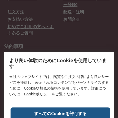
ー登録)
注文方法
配送・送料
お支払い方法
お問合せ
初めてご利用の方へ・よ
くあるご質問
法的事項
プライバシーポリシー
ご利用規約
より良い体験のためにCookieを使用していま
クッキーポリシー
す
RSについて
当社のウェブサイトでは、閲覧やご注文の際により良いサー
ビスを提供し、表示されるコンテンツをパーソナライズする
会社概要
採用情報
ために、Cookieや類似の技術を使用しています。詳細につ
プレスリリース＆お知ら
コーポレートサイト
いては、
Cookieポリシ
ーをご覧ください。
せ
全世界のRS
RSの歴史
すべてのCookieを許可する
ESGへの取り組み（英語）
認証について