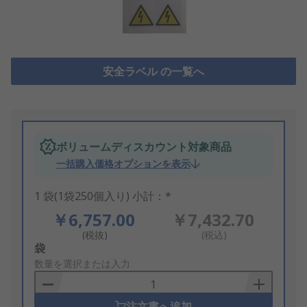
安全ラベル の一覧へ
ボリュームディスカウント対象商品
一括購入価格オプションを表示
1 袋(1袋250個入り) 小計：*
￥6,757.00
￥7,432.70
(税抜)
(税込)
Add
袋
to
数量を選択または入力
Basket
注文書へ追加