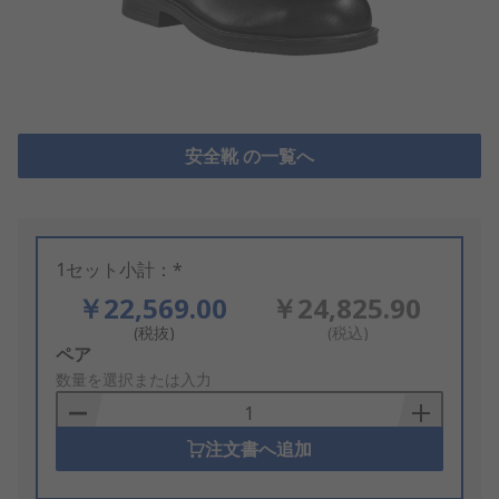
安全靴 の一覧へ
1セット小計：*
￥22,569.00
￥24,825.90
(税抜)
(税込)
Add
ペア
to
数量を選択または入力
Basket
注文書へ追加