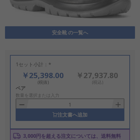
安全靴 の一覧へ
1セット小計：*
￥25,398.00
￥27,937.80
(税抜)
(税込)
Add
ペア
to
数量を選択または入力
Basket
注文書へ追加
3,000円を超える注文については、送料無料