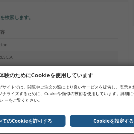
を検索します。
容
xton
RESCIA
全靴
体験のためにCookieを使用しています
ブサイトでは、閲覧やご注文の際により良いサービスを提供し、表示さ
ソナライズするために、Cookieや類似の技術を使用しています。詳細
リシ
ーをご覧ください。
合
電防止
べてのCookieを許可する
Cookieを設定する
り止め