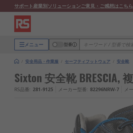
サポート
産業別ソリューション
ご意見・ご感想はこちら
メニュー
型番
/
安全用品・作業服
/
セーフティフットウェア
/
安全靴
Sixton 安全靴 BRESCIA, 複合
RS品番
:
281-9125
メーカー型番
:
82296NRW-7
メー