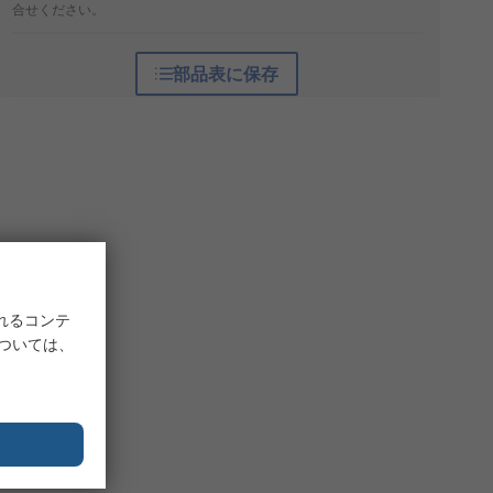
合せください。
部品表に保存
れるコンテ
については、