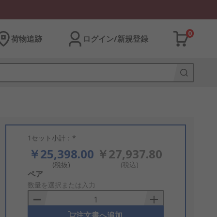
0
荷物追跡
ログイン/新規登録
1セット小計：*
￥25,398.00
￥27,937.80
(税抜)
(税込)
Add
ペア
to
数量を選択または入力
Basket
注文書へ追加