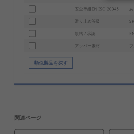
安全等級EN ISO 20345
あ
滑り止め等級
S
規格 / 承認
EN
アッパー素材
フ
類似製品を探す
関連ページ