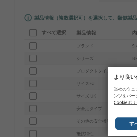
製品情報（複数選択可）を選択して、類似製品
すべて選択
製品情報
内
ブランド
Si
シリーズ
B
プロダクトタイプ
安
より良い
サイズEU
41
当社のウェ
ンツをパー
サイズ UK
7
Cookieポ
安全足タイプ
複
その他の安全機能
帯
す
抵抗特性
滑