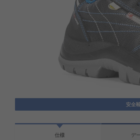
安全靴
仕様
デ