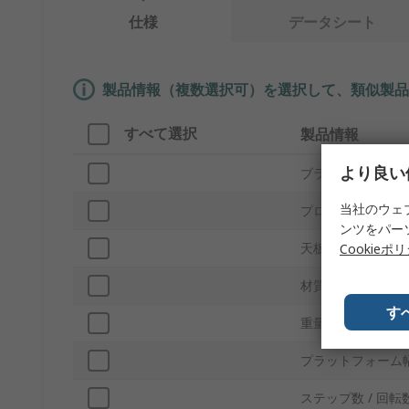
仕様
データシート
製品情報（複数選択可）を選択して、類似製品
すべて選択
製品情報
より良い
ブランド
当社のウェ
プロダクトタイプ
ンツをパー
天板高さ
Cookieポ
材質
す
重量
プラットフォーム
ステップ数 / 回転