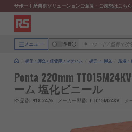
サポート
産業別ソリューション
ご意見・ご感想はこちら
メニュー
型番
/
梯子・脚立 / 保管庫 / マテハン
/
梯子 ・ 脚立
/
足場・
Penta 220mm TT015
ーム 塩化ビニール
RS品番
:
918-2476
メーカー型番
:
TT015M24KV
メ