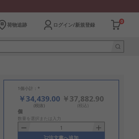
0
荷物追跡
ログイン/新規登録
1個小計：*
￥34,439.00
￥37,882.90
(税抜)
(税込)
Add
個
to
数量を選択または入力
Basket
注文書へ追加