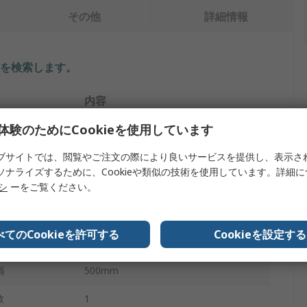
その他
詳細情報
を検索します。
内容
体験のためにCookieを使用しています
Penta
ブサイトでは、閲覧やご注文の際により良いサービスを提供し、表示さ
ワークプラットフォーム
ソナライズするために、Cookieや類似の技術を使用しています。詳細
220mm
リシ
ーをご覧ください。
塩化ビニール
べてのCookieを許可する
Cookieを設定する
3.6kg
幅
500mm
数
1