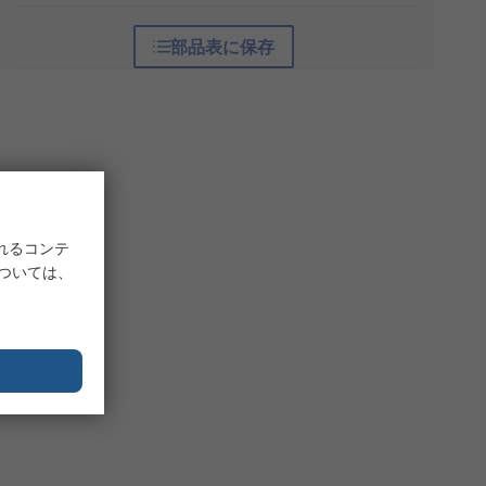
部品表に保存
れるコンテ
については、