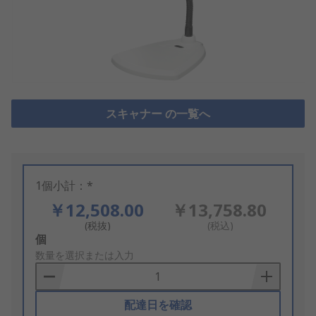
スキャナー の一覧へ
1個小計：*
￥12,508.00
￥13,758.80
(税抜)
(税込)
Add
個
to
数量を選択または入力
Basket
配達日を確認