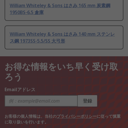
William Whiteley & Sons はさみ 165 mm 炭素鋼
1950BS-6.5 倉庫
William Whiteley & Sons はさみ 140 mm ステンレ
ス鋼 1973SS-5.5/SS 大弓形
お得な情報をいち早く受け取
ろう
Emailアドレス
登録
お客様の個人情報は、当社の
プライバシーポリシー
に従って慎重
に取り扱いを行います。