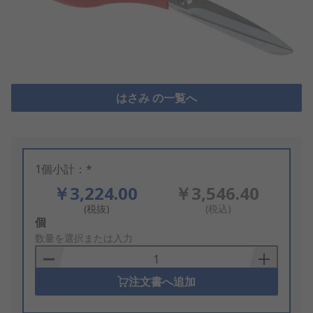
はさみ の一覧へ
1個小計：*
￥3,224.00
￥3,546.40
(税抜)
(税込)
Add
個
to
数量を選択または入力
Basket
注文書へ追加