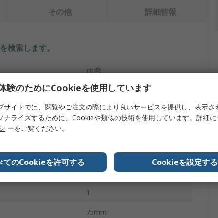
その他
詳細情報
を検索します。
内容
体験のためにCookieを使用しています
多治見無線電機
ブサイトでは、閲覧やご注文の際により良いサービスを提供し、表示さ
スクレーパー
ソナライズするために、Cookieや類似の技術を使用しています。詳細
リシ
ーをご覧ください。
タイプ
スクレーパー
ステンレス鋼
べてのCookieを許可する
Cookieを設定する
影
人間工学
1
75mm