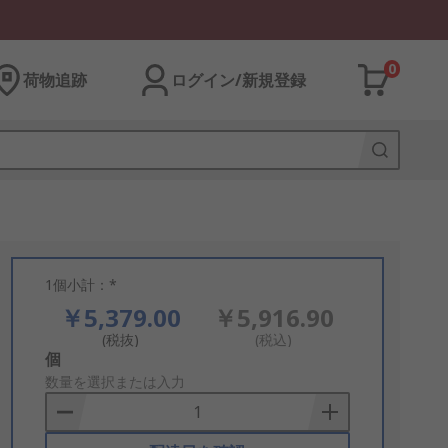
0
荷物追跡
ログイン/新規登録
1個小計：*
￥5,379.00
￥5,916.90
(税抜)
(税込)
Add
個
to
数量を選択または入力
Basket