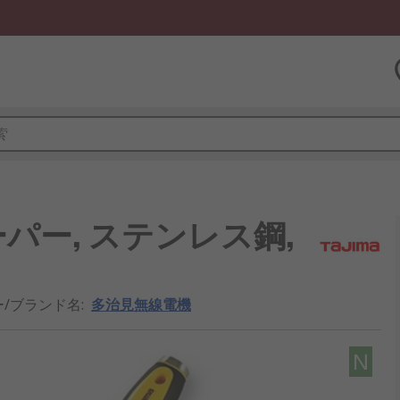
パー, ステンレス鋼,
ー/ブランド名
:
多治見無線電機
N