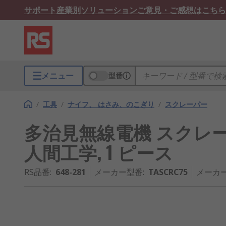
サポート
産業別ソリューション
ご意見・ご感想はこちら
メニュー
型番
/
工具
/
ナイフ、 はさみ、のこぎり
/
スクレーパー
多治見無線電機 スクレー
人間工学, 1 ピース
RS品番
:
648-281
メーカー型番
:
TASCRC75
メーカ