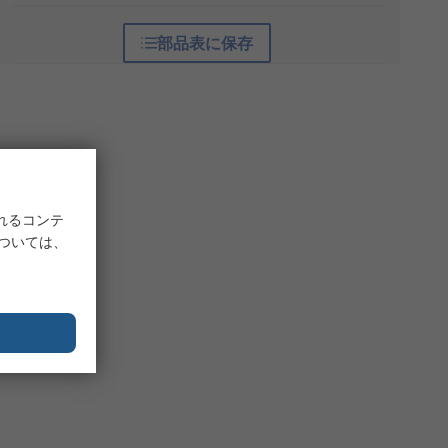
部品表に保存
れるコンテ
については、