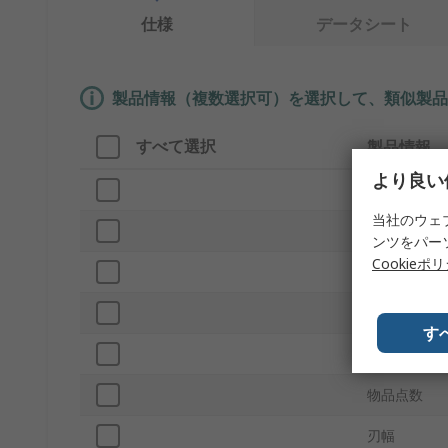
仕様
データシート
製品情報（複数選択可）を選択して、類似製品
すべて選択
製品情報
より良い
ブランド
当社のウェ
サブタイプ
ンツをパー
Cookieポ
プロダクト
刀材料
す
ハンドル投
物品点数
刃幅