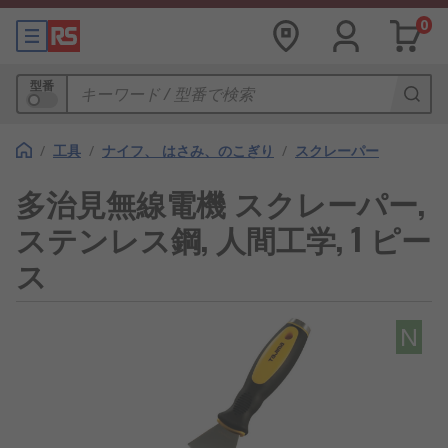
0
型番
/
工具
/
ナイフ、 はさみ、のこぎり
/
スクレーパー
多治見無線電機 スクレーパー,
ステンレス鋼, 人間工学, 1 ピー
ス
N