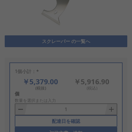
スクレーパー の一覧へ
1個小計：*
￥5,379.00
￥5,916.90
(税抜)
(税込)
Add
個
to
数量を選択または入力
Basket
配達日を確認