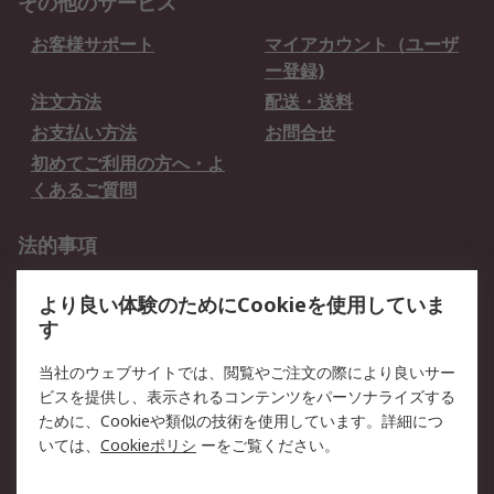
その他のサービス
お客様サポート
マイアカウント（ユーザ
ー登録)
注文方法
配送・送料
お支払い方法
お問合せ
初めてご利用の方へ・よ
くあるご質問
法的事項
プライバシーポリシー
ご利用規約
より良い体験のためにCookieを使用していま
クッキーポリシー
す
RSについて
当社のウェブサイトでは、閲覧やご注文の際により良いサー
ビスを提供し、表示されるコンテンツをパーソナライズする
会社概要
採用情報
ために、Cookieや類似の技術を使用しています。詳細につ
プレスリリース＆お知ら
コーポレートサイト
いては、
Cookieポリシ
ーをご覧ください。
せ