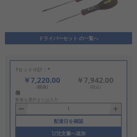
ドライバーセット の一覧へ
1セット小計：*
￥7,220.00
￥7,942.00
(税抜)
(税込)
Add
個
to
数量を選択または入力
Basket
配達日を確認
注文書へ追加