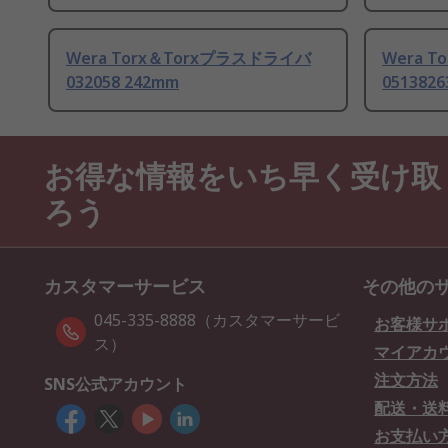
Wera Torx＆Torxプラスドライバ
Wera 
032058 242mm
0513826
お得な情報をいち早く受け取
ろう
カスタマーサービス
その他の
045-335-8888（カスタマーサービ
お客様サ
ス）
マイアカ
注文方法
SNS公式アカウント
配送・送
お支払い