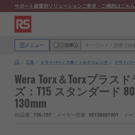
サポート
産業別ソリューション
ご意見・ご感想はこちら
メニュー
型番
/
工具
/
ドライバー / 六角 / トルクスレンチ
/
ドライバ
Wera Torx＆Torxプ
ズ：T15 スタンダード 80 mm
130mm
RS品番
:
736-197
メーカー型番
:
05138261001
メー