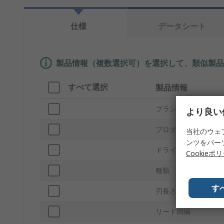
仕様
データシート
製品情報（複数選択可）を選択して、類似製品
すべて選択
製品情報
ブランド
より良い
プロダクトタイプ
当社のウェ
ンツをパー
ドライバータイプ
Cookieポ
種類
す
刃長さ
リード間隔