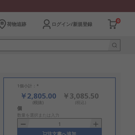
0
荷物追跡
ログイン/新規登録
1個小計：*
￥2,805.00
￥3,085.50
(税抜)
(税込)
Add
個
to
数量を選択または入力
Basket
注文書へ追加