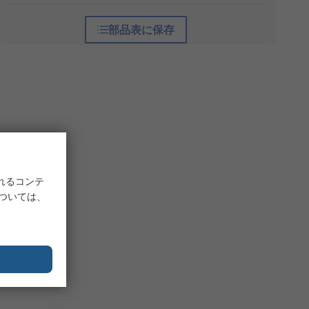
部品表に保存
れるコンテ
については、