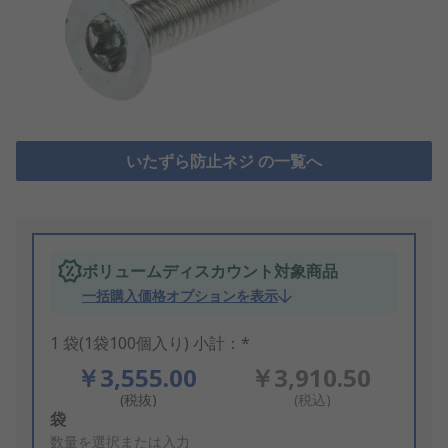
いたずら防止ネジ の一覧へ
ボリュームディスカウント対象商品
一括購入価格オプションを表示
1 袋(1袋100個入り) 小計：*
￥3,555.00
￥3,910.50
(税抜)
(税込)
Add
袋
to
数量を選択または入力