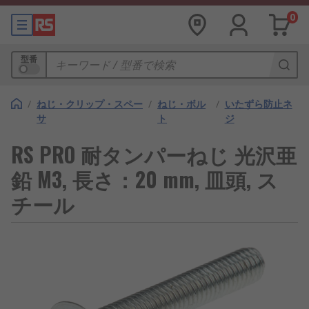
0
型番
/
ねじ・クリップ・スペー
/
ねじ・ボル
/
いたずら防止ネ
サ
ト
ジ
RS PRO 耐タンパーねじ 光沢亜
鉛 M3, 長さ：20 mm, 皿頭, ス
チール