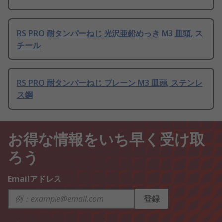
RS PRO 耐タンパーねじ 光沢亜鉛めっき M3 皿頭, ス
チール
RS PRO 耐タンパーねじ プレーン M3 皿頭, ステンレ
ス鋼
お得な情報をいち早く受け取
ろう
Emailアドレス
登録