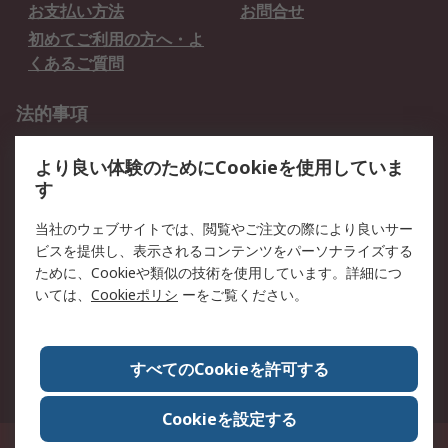
お支払い方法
お問合せ
初めてご利用の方へ・よ
くあるご質問
法的事項
プライバシーポリシー
ご利用規約
より良い体験のためにCookieを使用していま
クッキーポリシー
す
RSについて
当社のウェブサイトでは、閲覧やご注文の際により良いサー
ビスを提供し、表示されるコンテンツをパーソナライズする
会社概要
採用情報
ために、Cookieや類似の技術を使用しています。詳細につ
プレスリリース＆お知ら
コーポレートサイト
いては、
Cookieポリシ
ーをご覧ください。
せ
全世界のRS
RSの歴史
すべてのCookieを許可する
ESGへの取り組み（英語）
認証について
Cookieを設定する
〒240-0005 神奈川県横浜市保土ヶ谷区神戸町134番地 横浜ビジネスパーク ウ