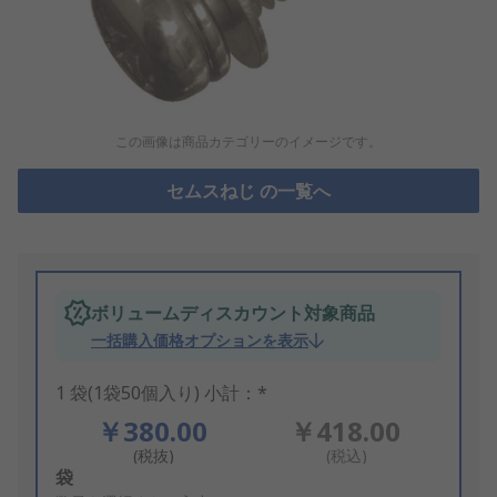
この画像は商品カテゴリーのイメージです。
セムスねじ の一覧へ
ボリュームディスカウント対象商品
一括購入価格オプションを表示
1 袋(1袋50個入り) 小計：*
￥380.00
￥418.00
(税抜)
(税込)
Add
袋