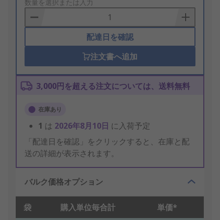
to
数量を選択または入力
Basket
配達日を確認
注文書へ追加
3,000円を超える注文については、送料無料
在庫あり
1
は
2026年8月10日
に入荷予定
「配達日を確認」をクリックすると、在庫と配
送の詳細が表示されます。
バルク価格オプション
袋
購入単位毎合計
単価*