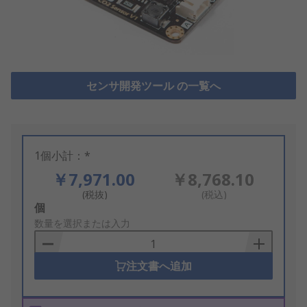
センサ開発ツール の一覧へ
1個小計：*
￥7,971.00
￥8,768.10
(税抜)
(税込)
Add
個
to
数量を選択または入力
Basket
注文書へ追加