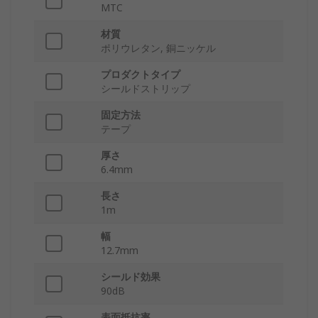
MTC
材質
ポリウレタン, 銅ニッケル
プロダクトタイプ
シールドストリップ
固定方法
テープ
厚さ
6.4mm
長さ
1m
幅
12.7mm
シールド効果
90dB
表面抵抗率