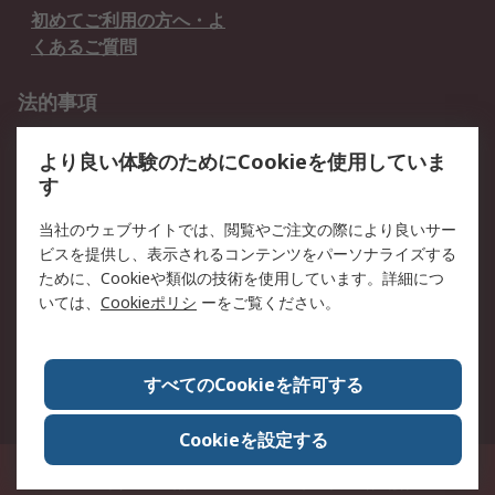
初めてご利用の方へ・よ
くあるご質問
法的事項
プライバシーポリシー
ご利用規約
より良い体験のためにCookieを使用していま
クッキーポリシー
す
RSについて
当社のウェブサイトでは、閲覧やご注文の際により良いサー
ビスを提供し、表示されるコンテンツをパーソナライズする
会社概要
採用情報
ために、Cookieや類似の技術を使用しています。詳細につ
プレスリリース＆お知ら
コーポレートサイト
いては、
Cookieポリシ
ーをご覧ください。
せ
全世界のRS
RSの歴史
すべてのCookieを許可する
ESGへの取り組み（英語）
認証について
Cookieを設定する
〒240-0005 神奈川県横浜市保土ヶ谷区神戸町134番地 横浜ビジネスパーク ウ
エストタワー12階
© アールエスコンポーネンツ株式会社