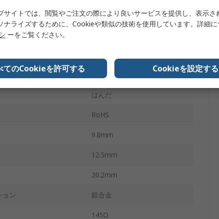
ブサイトでは、閲覧やご注文の際により良いサービスを提供し、表示さ
RY
ソナライズするために、Cookieや類似の技術を使用しています。詳細
リシ
ーをご覧ください。
-30°C
電力
24W
べてのCookieを許可する
Cookieを設定する
90°C
はんだ
RoHS
9.8mm
12.5mm
20.2mm
ション
銀合金
145Ω