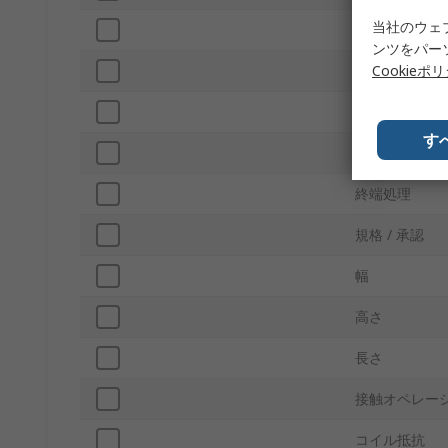
当社のウェ
シリーズ
ンツをパー
Cookieポ
動作温度 Min
スイッチング
す
動作温度 Max
終端処理
規格 / 承認
幅
高さ
長さ
接触オペレー
コイル抵抗