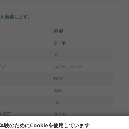
を検索します。
内容
富士通
9V
イプ
シグナルリレー
DPDT
表面
1A
C電圧
60V ac
体験のためにCookieを使用しています
C電圧
60V dc