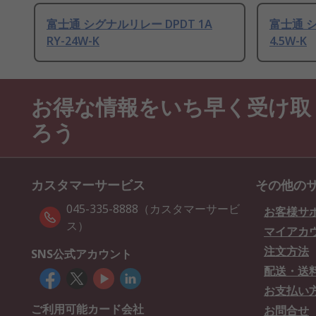
富士通 シグナルリレー DPDT 1A
富士通 シ
RY-24W-K
4.5W-K
お得な情報をいち早く受け取
ろう
カスタマーサービス
その他の
045-335-8888（カスタマーサービ
お客様サ
ス）
マイアカ
注文方法
SNS公式アカウント
配送・送
お支払い
ご利用可能カード会社
お問合せ