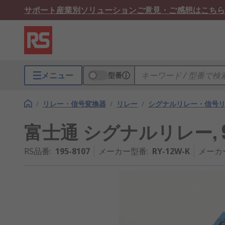
サポート
産業別ソリューション
ご意見・ご感想はこちら
メニュー
型番
/
リレー・信号変換器
/
リレー
/
シグナルリレー・信号
富士通 シグナルリレー, 9V, 
RS品番
:
195-8107
メーカー型番
:
RY-12W-K
メーカ