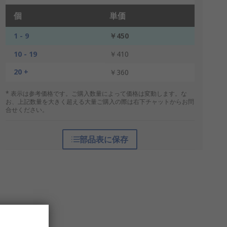
個
単価
1 - 9
￥450
10 - 19
￥410
20 +
￥360
* 表示は参考価格です。ご購入数量によって価格は変動します。な
お、上記数量を大きく超える大量ご購入の際は右下チャットからお問
合せください。
部品表に保存