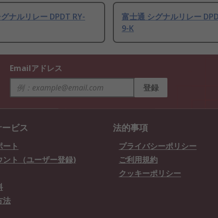
グナルリレー DPDT RY-
富士通 シグナルリレー DPDT 
9-K
Emailアドレス
登録
サービス
法的事項
ポート
プライバシーポリシー
ウント（ユーザー登録)
ご利用規約
クッキーポリシー
料
方法