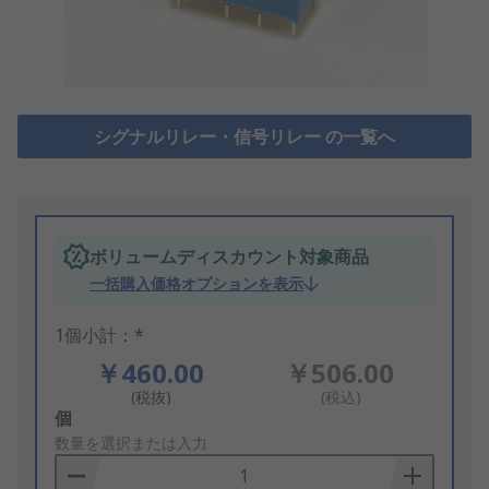
シグナルリレー・信号リレー の一覧へ
ボリュームディスカウント対象商品
一括購入価格オプションを表示
1個小計：*
￥460.00
￥506.00
(税抜)
(税込)
Add
個
to
数量を選択または入力
Basket