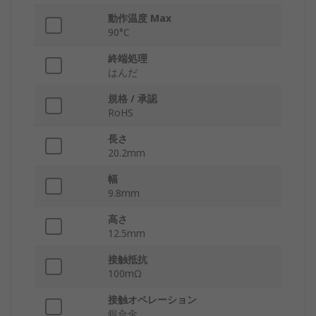
動作温度 Max
90°C
終端処理
はんだ
規格 / 承認
RoHS
長さ
20.2mm
幅
9.8mm
高さ
12.5mm
接触抵抗
100mΩ
接触オペレーション
銀合金