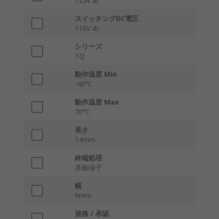
125V ac
スイッチングDC電圧
110V dc
シリーズ
TQ
動作温度 Min
-40°C
動作温度 Max
70°C
長さ
14mm
終端処理
基板端子
幅
9mm
規格 / 承認