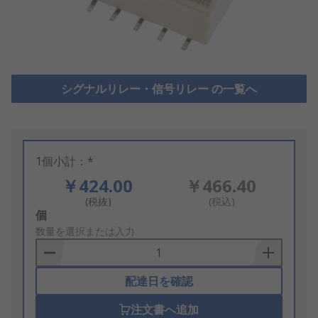
シグナルリレー・信号リレー の一覧へ
1個小計：*
￥424.00
￥466.40
(税抜)
(税込)
Add
個
to
数量を選択または入力
Basket
配達日を確認
注文書へ追加