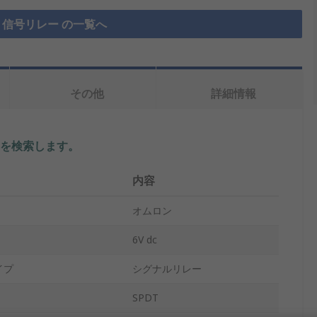
信号リレー の一覧へ
その他
詳細情報
を検索します。
内容
オムロン
6V dc
イプ
シグナルリレー
SPDT