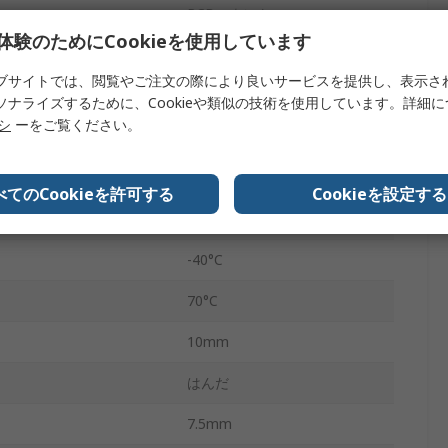
PCBマウント
体験のためにCookieを使用しています
2A
ブサイトでは、閲覧やご注文の際により良いサービスを提供し、表示さ
C電圧
125V ac
ソナライズするために、Cookieや類似の技術を使用しています。詳細
リシ
ーをご覧ください。
C電圧
60V dc
IME
べてのCookieを許可する
Cookieを設定する
電力
62.5VA
-40°C
70°C
10mm
はんだ
7.5mm