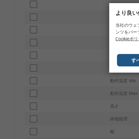
取付タイプ
より良い
出力開閉電流
当社のウェ
スイッチングA
ンツをパー
Cookieポ
スイッチングD
シリーズ
す
スイッチング
動作温度 Min
動作温度 Max
高さ
終端処理
幅