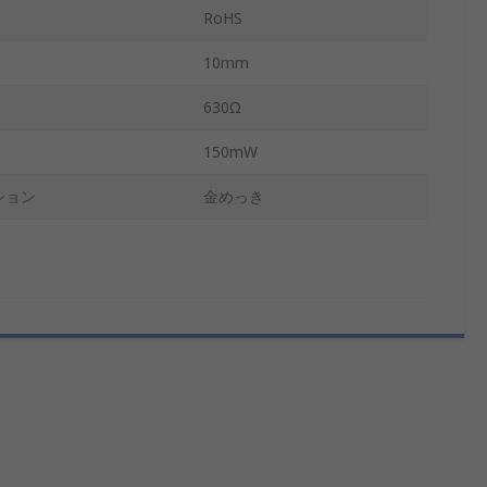
RoHS
10mm
630Ω
150mW
ション
金めっき