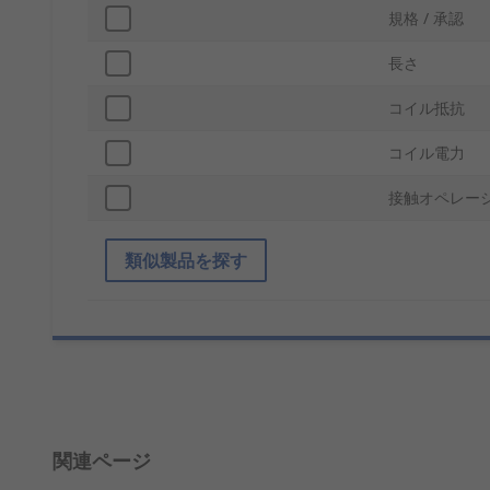
規格 / 承認
長さ
コイル抵抗
コイル電力
接触オペレー
類似製品を探す
関連ページ