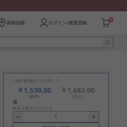
0
荷物追跡
ログイン/新規登録
1 袋(1袋5個入り) 小計：*
￥1,530.00
￥1,683.00
(税抜)
(税込)
Add
個
to
数量を選択または入力
Basket