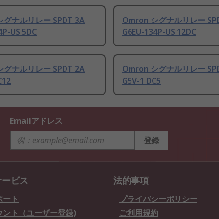
 シグナルリレー SPDT 3A
Omron シグナルリレー SPD
4P-US 5DC
G6EU-134P-US 12DC
 シグナルリレー SPDT 2A
Omron シグナルリレー SPD
C12
G5V-1 DC5
Emailアドレス
登録
サービス
法的事項
ポート
プライバシーポリシー
ウント（ユーザー登録)
ご利用規約