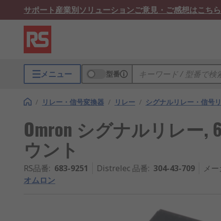
サポート
産業別ソリューション
ご意見・ご感想はこちら
メニュー
型番
/
リレー・信号変換器
/
リレー
/
シグナルリレー・信号
Omron シグナルリレー, 6V d
ウント
RS品番
:
683-9251
Distrelec 品番
:
304-43-709
メー
オムロン