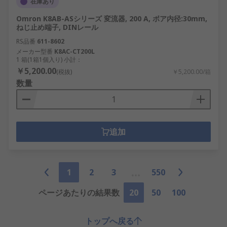
在庫あり
Omron K8AB-ASシリーズ 変流器, 200 A, ボア内径:30mm,
ねじ止め端子, DINレール
RS品番
611-8602
メーカー型番
K8AC-CT200L
1 箱(1箱1個入り) 小計：
￥5,200.00
(税抜)
￥5,200.00/箱
数量
追加
1
2
3
550
ページあたりの結果数
20
50
100
トップへ戻る