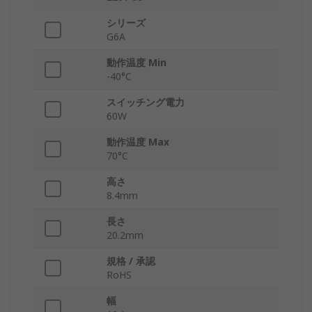
シリーズ
G6A
動作温度 Min
-40°C
スイッチング電力
60W
動作温度 Max
70°C
高さ
8.4mm
長さ
20.2mm
規格 / 承認
RoHS
幅