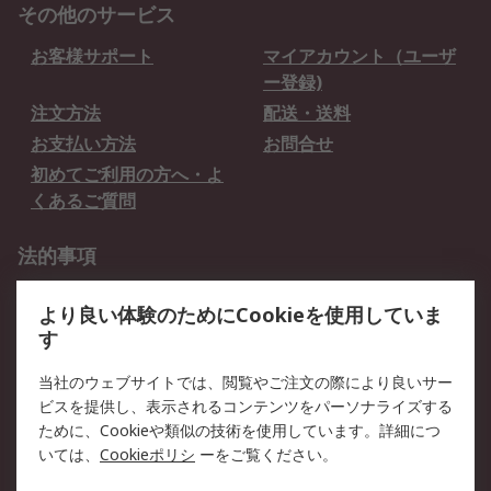
その他のサービス
お客様サポート
マイアカウント（ユーザ
ー登録)
注文方法
配送・送料
お支払い方法
お問合せ
初めてご利用の方へ・よ
くあるご質問
法的事項
プライバシーポリシー
ご利用規約
より良い体験のためにCookieを使用していま
クッキーポリシー
す
RSについて
当社のウェブサイトでは、閲覧やご注文の際により良いサー
ビスを提供し、表示されるコンテンツをパーソナライズする
会社概要
採用情報
ために、Cookieや類似の技術を使用しています。詳細につ
プレスリリース＆お知ら
コーポレートサイト
いては、
Cookieポリシ
ーをご覧ください。
せ