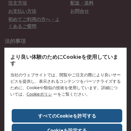
注文方法
配送・送料
お支払い方法
お問合せ
初めてご利用の方へ・よ
くあるご質問
法的事項
プライバシーポリシー
ご利用規約
より良い体験のためにCookieを使用していま
クッキーポリシー
す
RSについて
当社のウェブサイトでは、閲覧やご注文の際により良いサー
ビスを提供し、表示されるコンテンツをパーソナライズする
会社概要
採用情報
ために、Cookieや類似の技術を使用しています。詳細につ
プレスリリース＆お知ら
コーポレートサイト
いては、
Cookieポリシ
ーをご覧ください。
せ
全世界のRS
RSの歴史
すべてのCookieを許可する
ESGへの取り組み（英語）
認証について
Cookieを設定する