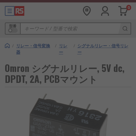
0
型番
/
リレー・信号変換
/
リレ
/
シグナルリレー・信号リレ
器
ー
ー
Omron シグナルリレー, 5V dc,
DPDT, 2A, PCBマウント