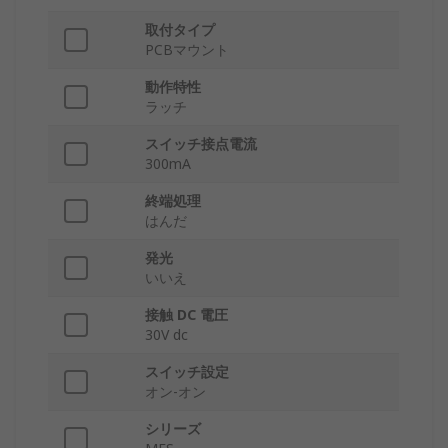
取付タイプ
PCBマウント
動作特性
ラッチ
スイッチ接点電流
300mA
終端処理
はんだ
発光
いいえ
接触 DC 電圧
30V dc
スイッチ設定
オン-オン
シリーズ