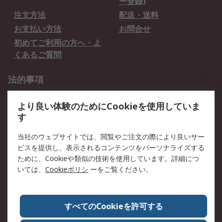
ー登録)
注文方法
配送・送料
お支払い方法
お問合せ
初めてご利用の方へ・よ
くあるご質問
法的事項
プライバシーポリシー
ご利用規約
より良い体験のためにCookieを使用していま
クッキーポリシー
す
RSについて
当社のウェブサイトでは、閲覧やご注文の際により良いサー
ビスを提供し、表示されるコンテンツをパーソナライズする
会社概要
採用情報
ために、Cookieや類似の技術を使用しています。詳細につ
プレスリリース＆お知ら
コーポレートサイト
いては、
Cookieポリシ
ーをご覧ください。
せ
全世界のRS
RSの歴史
すべてのCookieを許可する
ESGへの取り組み（英語）
認証について