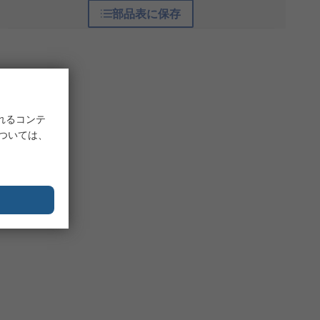
部品表に保存
れるコンテ
については、