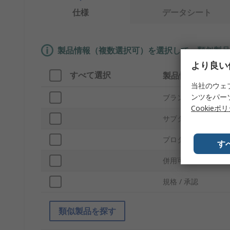
仕様
データシート
製品情報（複数選択可）を選択して、類似製品
より良い
すべて選択
製品情報
当社のウェ
ンツをパー
ブランド
Cookieポ
サブタイプ
プロダクトタイプ
す
併用可能製品
規格 / 承認
類似製品を探す