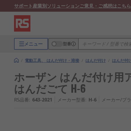
サポート
産業別ソリューション
ご意見・ご感想はこちら
メニュー
型番
/
電動工具、 はんだ付け・溶接
/
はんだ付け
/
はんだ付
ホーザン はんだ付け用アクセ
はんだごて H-6
RS品番
:
643-2021
メーカー型番
:
H-6
メーカー/ブ