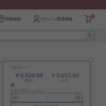
0
荷物追跡
ログイン/新規登録
1個小計：*
￥3,320.00
￥3,652.00
(税抜)
(税込)
Add
個
to
数量を選択または入力
Basket