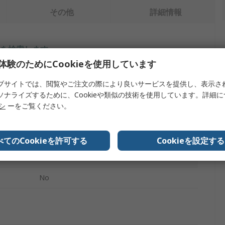
その他
詳細情報
を検索します。
体験のためにCookieを使用しています
内容
ブサイトでは、閲覧やご注文の際により良いサービスを提供し、表示さ
ソナライズするために、Cookieや類似の技術を使用しています。詳細
ホーザン
リシ
ーをご覧ください。
はんだごてはんだ鉄製スタンド
はんだ付け用アクセサリ
べてのCookieを許可する
Cookieを設定する
20 → 60 Wはんだごて
No