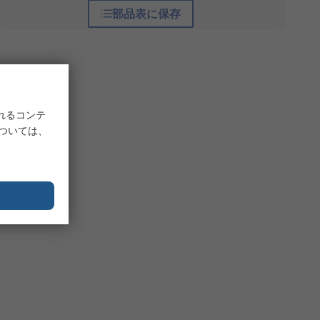
部品表に保存
れるコンテ
については、