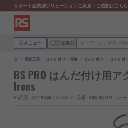
サポート
産業別ソリューション
ご意見・ご感想はこちら
メニュー
型番
/
電動工具、 はんだ付け・溶接
/
はんだ付け
/
はんだ付
RS PRO はんだ付け用アクセ
Irons
RS品番
:
771-9546
Distrelec 品番
:
304-04-871
メー