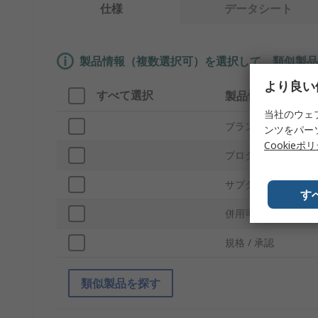
仕様
データシート
製品情報（複数選択可）を選択して、類似製品
より良い
すべて選択
製品情報
当社のウェ
ブランド
ンツをパー
Cookieポ
プロダクトタイプ
サブタイプ
す
併用可能製品
規格 / 承認
類似製品を探す