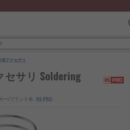
け用アクセサリ
サリ Soldering
カー/ブランド名
:
RS PRO