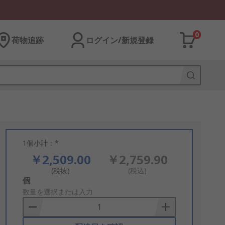
0
荷物追跡
ログイン/新規登録
1個小計：*
￥2,509.00
￥2,759.90
(税抜)
(税込)
Add
個
to
数量を選択または入力
Basket