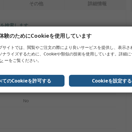
その他
詳細情報
を検索します。
体験のためにCookieを使用しています
内容
ブサイトでは、閲覧やご注文の際により良いサービスを提供し、表示さ
RS PRO
ソナライズするために、Cookieや類似の技術を使用しています。詳細
リシ
ーをご覧ください。
はんだ付け用アクセサリ
はんだごてはんだ鉄製スタンド
べてのCookieを許可する
Cookieを設定する
Soldering Irons
No