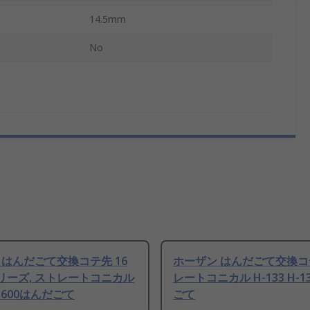
14.5mm
No
 はんだごて交換コテ先 16
ホーザン はんだごて交換コ
シリーズ, ストレートコニカル
レートコニカル H-133 H-
H-600はんだごて
ごて