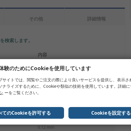
その他
詳細情報
を検索します。
内容
ホーザン
体験のためにCookieを使用しています
プ
はんだごて交換コテ先
ブサイトでは、閲覧やご注文の際により良いサービスを提供し、表示さ
ソナライズするために、Cookieや類似の技術を使用しています。詳細
ストレートコニカル
リシ
ーをご覧ください。
HS-26はんだごて
べてのCookieを許可する
Cookieを設定する
HS
0.12 mm