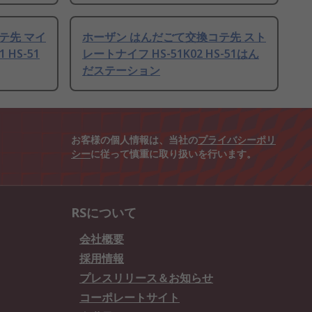
テ先 マイ
ホーザン はんだごて交換コテ先 スト
 HS-51
レートナイフ HS-51K02 HS-51はん
だステーション
お客様の個人情報は、当社の
プライバシーポリ
シー
に従って慎重に取り扱いを行います。
RSについて
会社概要
採用情報
プレスリリース＆お知らせ
コーポレートサイト