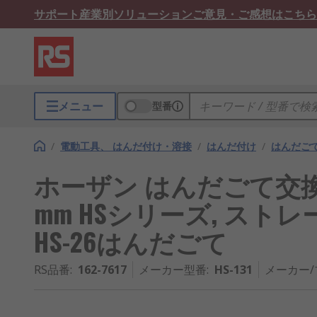
サポート
産業別ソリューション
ご意見・ご感想はこちら
メニュー
型番
/
電動工具、 はんだ付け・溶接
/
はんだ付け
/
はんだご
ホーザン はんだごて交換コテ先
mm HSシリーズ, ストレー
HS-26はんだごて
RS品番
:
162-7617
メーカー型番
:
HS-131
メーカー