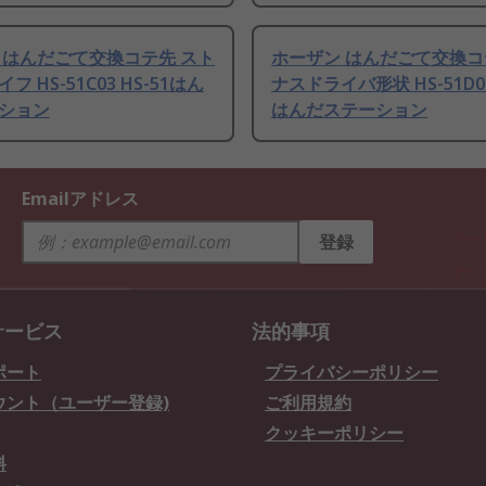
 はんだごて交換コテ先 スト
ホーザン はんだごて交換コ
フ HS-51C03 HS-51はん
ナスドライバ形状 HS-51D01
ション
はんだステーション
Emailアドレス
登録
サービス
法的事項
ポート
プライバシーポリシー
ウント（ユーザー登録)
ご利用規約
クッキーポリシー
料