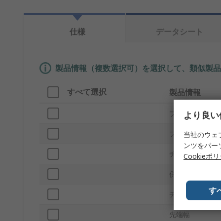
仕様
データシート
製品情報（複数選択可）を選択して、類似製品
すべて選択
製品情報
ブランド
より良い
プロダクトタイ
当社のウェ
ンツをパー
チップ形状
Cookieポ
併用可能製品
す
チップシリーズ
先端幅