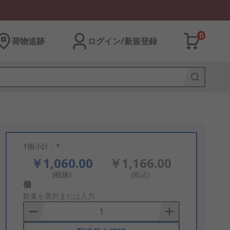
0
荷物追跡
ログイン/新規登録
1個小計：*
￥1,060.00
￥1,166.00
(税抜)
(税込)
Add
個
to
数量を選択または入力
Basket