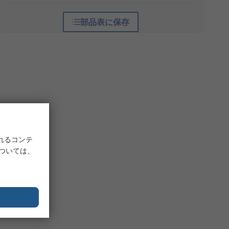
部品表に保存
れるコンテ
については、