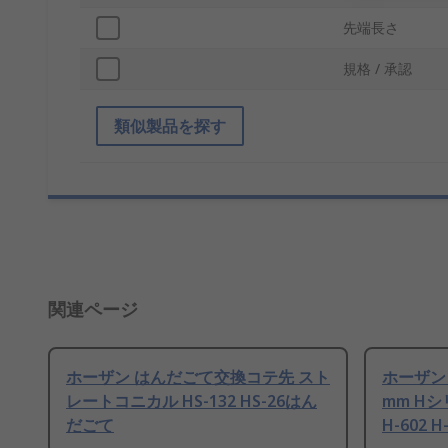
先端長さ
規格 / 承認
類似製品を探す
関連ページ
ホーザン はんだごて交換コテ先 スト
ホーザン
レートコニカル HS-132 HS-26はん
mm H
だごて
H-602 