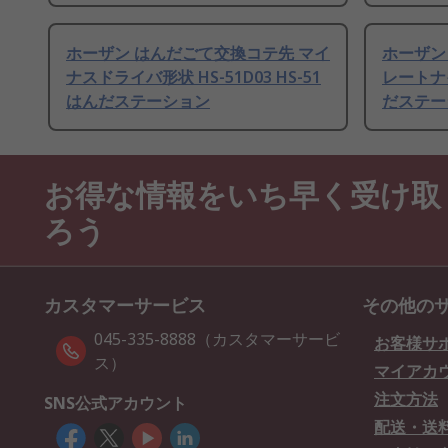
ホーザン はんだごて交換コテ先 マイ
ホーザン
ナスドライバ形状 HS-51D03 HS-51
レートナイ
はんだステーション
だステー
お得な情報をいち早く受け取
ろう
カスタマーサービス
その他の
045-335-8888（カスタマーサービ
お客様サ
ス）
マイアカ
注文方法
SNS公式アカウント
配送・送